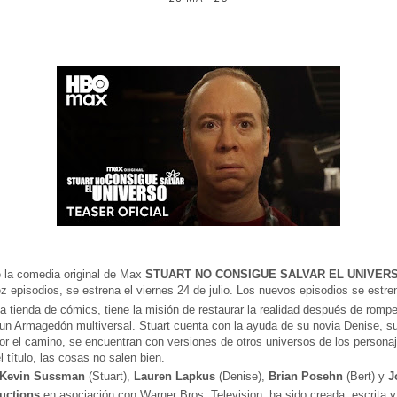
e la comedia original de Max
STUART NO CONSIGUE SALVAR EL UNIVER
z episodios, se estrena el viernes 24 de julio. Los nuevos episodios se estren
na tienda de cómics, tiene la misión de restaurar la realidad después de rompe
un Armagedón multiversal. Stuart cuenta con la ayuda de su novia Denise, su 
 Por el camino, se encuentran con versiones de otros universos de los person
título, las cosas no salen bien.
Kevin Sussman
(Stuart),
Lauren Lapkus
(Denise),
Brian Posehn
(Bert) y
J
uctions
en asociación con Warner Bros. Television, ha sido creada, escrita 