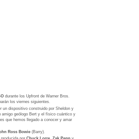
SO
durante los Upfront de Warner Bros.
arán los viernes siguientes.
r un dispositivo construido por Sheldon y
amigo geólogo Bert y el físico cuántico y
ajes que hemos llegado a conocer y amar
ohn Ross Bowie
(Barry).
y producida por
Chuck Lorre
,
Zak Penn
y