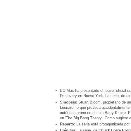
BO Max ha presentado el teaser oficial d
Discovery en Nueva York. La serie, de die
Sinopsis
: Stuart Bloom, propietario de u
Leonard, lo que provoca accidentalmente 
auténtico grano en el culo Barry Kripke.
en 'The Big Bang Theory'. Como sugiere el 
Reparto
: La serie está protagonizada por
Créditos
: La serie, de
Chuck Lorre Prod