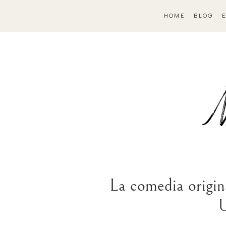
HOME
BLOG
La comedia or
U