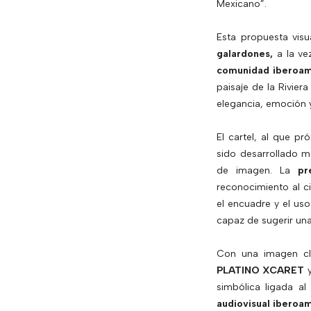
Mexicano”.
Esta propuesta visu
galardones,
a la ve
comunidad iberoam
paisaje de la Rivie
elegancia, emoción 
El cartel, al que p
sido desarrollado m
de imagen. La
pr
reconocimiento al ci
el encuadre y el us
capaz de sugerir una
Con una imagen cl
PLATINO XCARET
y
simbólica ligada al
audiovisual iberoa