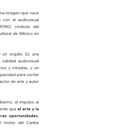
una imagen que nace
 con el audiovisual
ATINO, símbolo del
cultural de México en
y un orgullo. Es una
calidad audiovisual
orios y miradas, y un
apacidad para contar
rector de arte y autor
bierno, el impulso al
mente que
el arte y la
eran oportunidades
,
al motor del Caribe