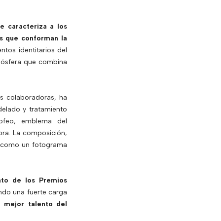
e caracteriza a los
es que conforman la
entos identitarios del
tmósfera que combina
es colaboradoras, ha
delado y tratamiento
rofeo, emblema del
obra. La composición,
si como un fotograma
ato de los Premios
ndo una fuerte carga
l mejor talento del