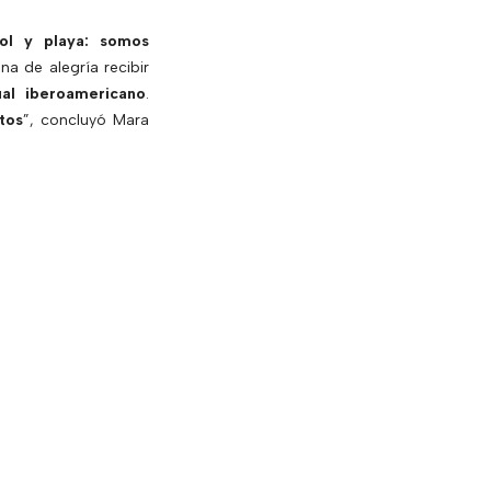
l y playa: somos
ena de alegría recibir
ual iberoamericano
.
tos
”, concluyó Mara