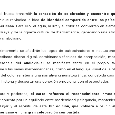
al busca transmitir
la sensación de celebración y encuentro qu
z que reivindica la idea
de identidad compartida entre los país
ericana
. Para ello, el agua, la luz y el color se convierten en elem
ra Maya y de la riqueza cultural de Iberoamérica, generando una a
y simbolismo.
róximamente se añadirán los logos de patrocinadores e institucion
ediante diseño digital, combinando técnicas de composición, mo
esencia del audiovisual
se manifiesta tanto en el propio t
ne y las series iberoamericanas, como en el lenguaje visual de la 
o del color remiten a una narrativa cinematográfica, concebida ca
 historia y despertar una conexión emocional con el espectador.
ara y poderosa,
el cartel refuerza el reconocimiento inmedi
 apuesta por un equilibrio entre modernidad y elegancia, mantenie
 lugar y al espíritu de esta
13ª edición, que volverá a reunir a
mericano en una gran celebración compartida.