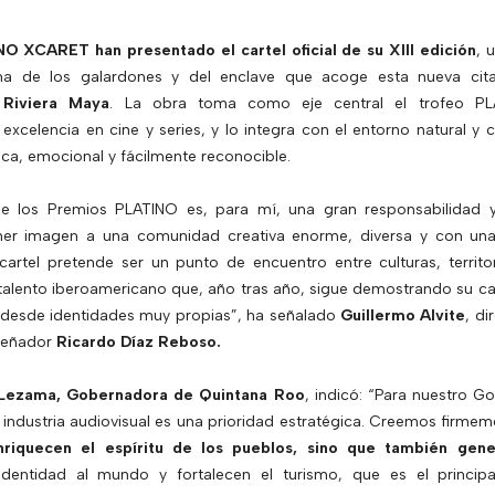
O XCARET han presentado el cartel oficial de su XIII edición
, 
a de los galardones y del enclave que acoge esta nueva cita
 Riviera Maya
. La obra toma como eje central el trofeo PL
excelencia en cine y series, y lo integra con el entorno natural y 
ca, emocional y fácilmente reconocible.
 de los Premios PLATINO es, para mí, una gran responsabilidad 
er imagen a una comunidad creativa enorme, diversa y con una 
 cartel pretende ser un punto de encuentro entre culturas, territ
talento iberoamericano que, año tras año, sigue demostrando su c
es desde identidades muy propias”, ha señalado
Guillermo Alvite
, di
iseñador
Ricardo Díaz Reboso.
Lezama, Gobernadora de Quintana Roo
, indicó: “Para nuestro Go
 industria audiovisual es una prioridad estratégica. Creemos firme
enriquecen el espíritu de los pueblos, sino que también gen
identidad al mundo y fortalecen el turismo, que es el princip