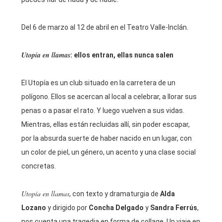
Del 6 de marzo al 12 de abril en el Teatro Valle-Inclán.
Utopía en llamas
: ellos entran, ellas nunca salen
El Utopía es un club situado en la carretera de un
polígono. Ellos se acercan al local a celebrar, a llorar sus
penas o a pasar el rato. Y luego vuelven a sus vidas.
Mientras, ellas están recluidas allí, sin poder escapar,
por la absurda suerte de haber nacido en un lugar, con
un color de piel, un género, un acento y una clase social
concretas.
Utopía en llamas
, con texto y dramaturgia de
Alda
Lozano
y dirigido por
Concha Delgado
y
Sandra Ferrús
,
nos cuenta una tragedia en forma de collage. Un viaje en