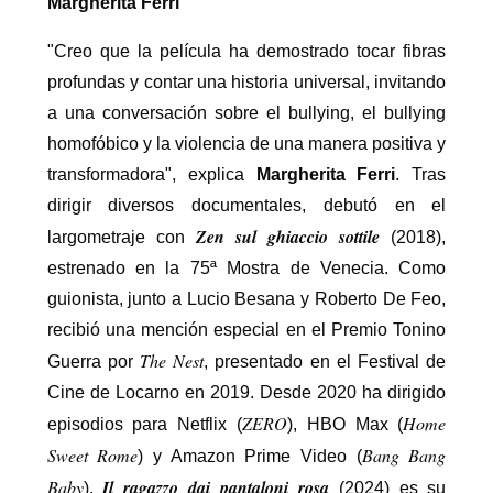
Margherita Ferri
"Creo que la película ha demostrado tocar fibras
profundas y contar una historia universal, invitando
a una conversación sobre el bullying, el bullying
homofóbico y la violencia de una manera positiva y
transformadora", explica
Margherita Ferri
. Tras
dirigir diversos documentales, debutó en el
Zen sul ghiaccio sottile
largometraje con
(2018),
estrenado en la 75ª Mostra de Venecia. Como
guionista, junto a Lucio Besana y Roberto De Feo,
recibió una mención especial en el Premio Tonino
The Nest
Guerra por
, presentado en el Festival de
Cine de Locarno en 2019. Desde 2020 ha dirigido
ZERO
Home
episodios para Netflix (
), HBO Max (
Sweet Rome
Bang Bang
) y Amazon Prime Video (
Baby
Il ragazzo dai pantaloni rosa
).
(2024) es su