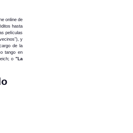
ne online de
éditos hasta
as películas
vecinos"), y
argo de la
mo tango en
Reich; o
"La
do