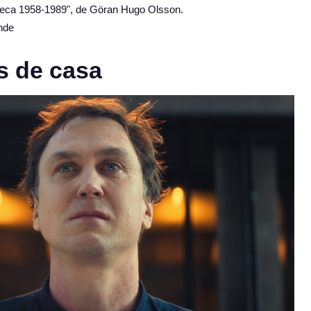
 sueca 1958-1989", de Göran Hugo Olsson.
nde
s de casa