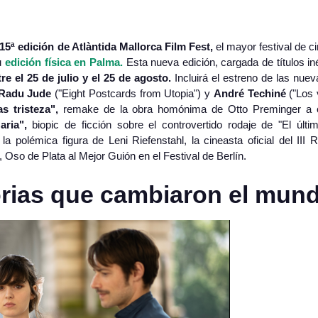
15ª edición de Atlàntida Mallorca Film Fest,
el mayor festival de ci
su
edición física en Palma.
Esta nueva edición, cargada de títulos in
tre el 25 de julio y el 25 de agosto.
Incluirá el estreno de las nuev
Radu Jude
("Eight Postcards from Utopia") y
André Techiné
("Los 
s tristeza",
remake de la obra homónima de Otto Preminger a c
aria",
biopic de ficción sobre el controvertido rodaje de "El últi
 polémica figura de Leni Riefenstahl, la cineasta oficial del III 
, Oso de Plata al Mejor Guión en el Festival de Berlín.
torias que cambiaron el mun