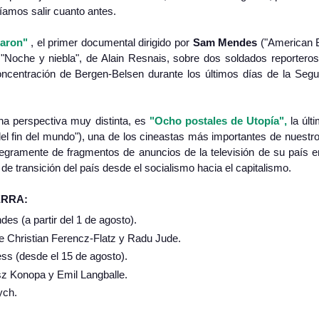
íamos salir cuanto antes.
raron"
, el primer documental dirigido por
Sam Mendes
("American B
Noche y niebla", de Alain Resnais, sobre dos soldados reporteros
concentración de Bergen-Belsen durante los últimos días de la Seg
na perspectiva muy distinta, es
"Ocho postales de Utopía",
la últ
 fin del mundo"), una de los cineastas más importantes de nuestr
tegramente de fragmentos de anuncios de la televisión de su país e
e transición del país desde el socialismo hacia el capitalismo.
ERRA:
s (a partir del 1 de agosto).
de Christian Ferencz-Flatz y Radu Jude.
ss (desde el 15 de agosto).
asz Konopa y Emil Langballe.
ych.