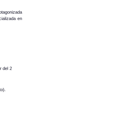
otagonizada
cializada en
r del 2
to).