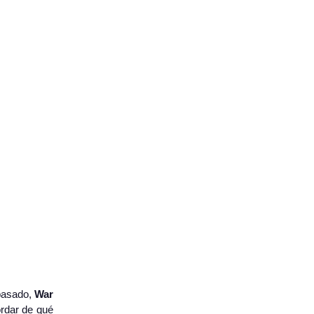
 pasado,
War
ordar de qué