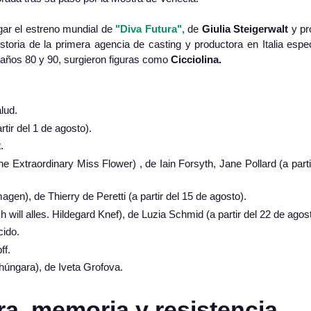
gar el estreno mundial de
"Diva Futura",
de
Giulia Steigerwalt
y pr
storia de la primera agencia de casting y productora en Italia espe
s años 80 y 90, surgieron figuras como
Cicciolina.
lud.
rtir del 1 de agosto).
.
The Extraordinary Miss Flower)
, de Iain Forsyth, Jane Pollard (a parti
agen), de Thierry de Peretti (a partir del 15 de agosto).
h will alles. Hildegard Knef), de Luzia Schmid (a partir del 22 de agos
cido.
ff.
húngara), de Iveta Grofova.
a, memoria y resistencia