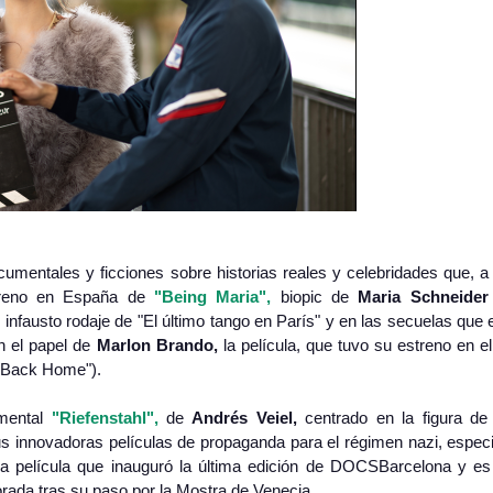
cumentales y ficciones sobre historias reales y celebridades que, 
streno en España de
"Being Maria",
biopic de
Maria Schneider
 infausto rodaje de "El último tango en París" y en las secuelas que 
 el papel de
Marlon Brando,
la película, que tuvo su estreno en el
"Back Home").
umental
"Riefenstahl",
de
Andrés Veiel,
centrado en la figura de 
s innovadoras películas de propaganda para el régimen nazi, espec
 la película que inauguró la última edición de DOCSBarcelona y e
rada tras su paso por la Mostra de Venecia.