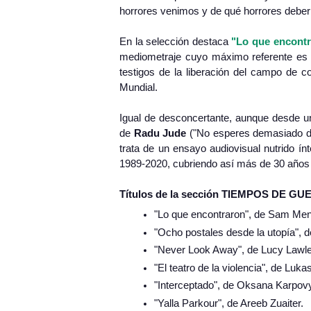
horrores venimos y de qué horrores deber
En la selección destaca
"Lo que encont
mediometraje cuyo máximo referente es "
testigos de la liberación del campo de 
Mundial.
Igual de desconcertante, aunque desde u
de
Radu Jude
("No esperes demasiado del
trata de un ensayo audiovisual nutrido ín
1989-2020, cubriendo así más de 30 años d
Títulos de la sección TIEMPOS DE GU
"Lo que encontraron", de Sam Mende
"Ocho postales desde la utopía", 
"Never Look Away", de Lucy Lawle
"El teatro de la violencia", de Luk
"Interceptado", de Oksana Karpov
"Yalla Parkour", de Areeb Zuaiter.