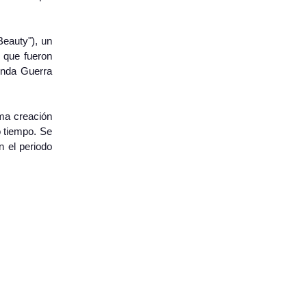
eauty"), un
 que fueron
unda Guerra
ima creación
o tiempo. Se
n el periodo