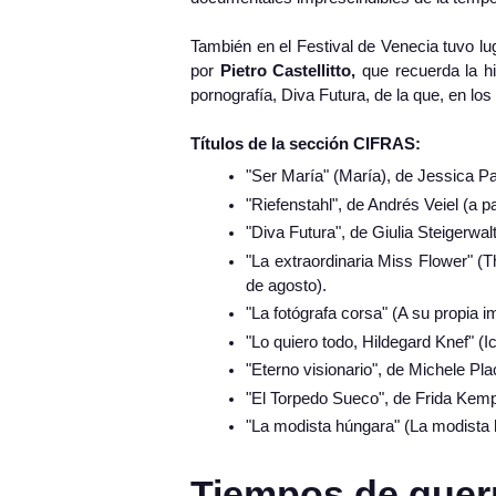
También en el Festival de Venecia tuvo lu
por
Pietro Castellitto,
que recuerda la hi
pornografía, Diva Futura, de la que, en lo
Títulos de la sección CIFRAS:
"Ser María" (María), de Jessica Pa
"Riefenstahl", de Andrés Veiel (a pa
"Diva Futura", de Giulia Steigerwalt
"La extraordinaria Miss Flower" (
de agosto).
"La fotógrafa corsa" (A su propia im
"Lo quiero todo, Hildegard Knef" (Ic
"Eterno visionario", de Michele Pla
"El Torpedo Sueco", de Frida Kemp
"La modista húngara" (La modista 
Tiempos de guerr