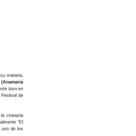
a su manera,
 (Anamaria
este tuvo en
 Festival de
la cineasta
ialmente "El
s uno de los