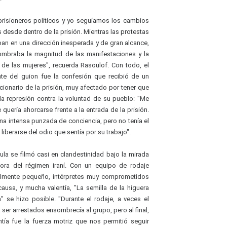
prisioneros políticos y yo seguíamos los cambios
s desde dentro de la prisión. Mientras las protestas
an en una dirección inesperada y de gran alcance,
mbraba la magnitud de las manifestaciones y la
a de las mujeres", recuerda Rasoulof. Con todo, el
te del guion fue la confesión que recibió de un
ncionario de la prisión, muy afectado por tener que
la represión contra la voluntad de su pueblo: "Me
 quería ahorcarse frente a la entrada de la prisión.
una intensa punzada de conciencia, pero no tenía el
 liberarse del odio que sentía por su trabajo".
cula se filmó casi en clandestinidad bajo la mirada
dora del régimen iraní. Con un equipo de rodaje
lmente pequeño, intérpretes muy comprometidos
causa, y mucha valentía, "La semilla de la higuera
" se hizo posible. "Durante el rodaje, a veces el
 ser arrestados ensombrecía al grupo, pero al final,
ntía fue la fuerza motriz que nos permitió seguir