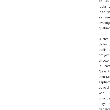
en las
reglame
los suy
se vue
investi
quebrar
Cuenta 
de los 
Berlín 
proyect
directo
la cár
"Levant
Jina Ma
septie
policia
velo i
princip
mayor m
de 1979