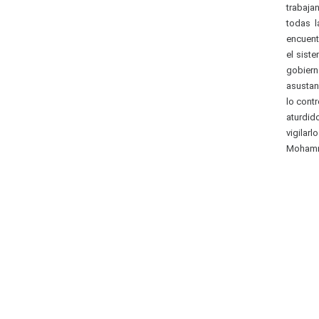
trabaja
todas l
encuent
el sist
gobier
asustan
lo cont
aturdid
vigila
Mohamma