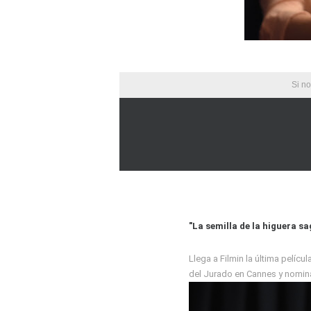
Si no
"La semilla de la higuera s
Llega a Filmin la última pelíc
del Jurado en Cannes y nominad