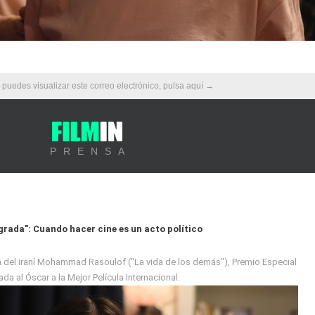
 puedes visualizar este correo electrónico, pulsa aquí →
PRENSA
agrada": Cuando hacer cine es un acto político
ula del iraní Mohammad Rasoulof ("La vida de los demás"), Premio Especial
a al Óscar a la Mejor Película Internacional.