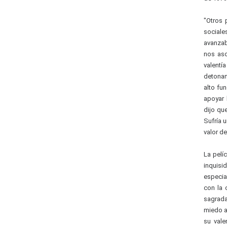
"Otros 
sociale
avanzab
nos aso
valentí
detonan
alto fu
apoyar 
dijo que
Sufría 
valor de
La pelí
inquisi
especia
con la 
sagrada
miedo a
su vale