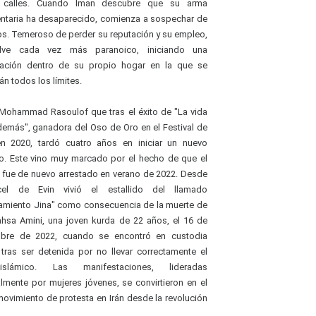
 calles. Cuando Iman descubre que su arma
ntaria ha desaparecido, comienza a sospechar de
os. Temeroso de perder su reputación y su empleo,
lve cada vez más paranoico, iniciando una
gación dentro de su propio hogar en la que se
án todos los límites.
Mohammad Rasoulof que tras el éxito de "La vida
demás", ganadora del Oso de Oro en el Festival de
en 2020, tardó cuatro años en iniciar un nuevo
o. Este vino muy marcado por el hecho de que el
r fue de nuevo arrestado en verano de 2022. Desde
cel de Evin vivió el estallido del llamado
amiento Jina" como consecuencia de la muerte de
hsa Amini, una joven kurda de 22 años, el 16 de
mbre de 2022, cuando se encontró en custodia
l tras ser detenida por no llevar correctamente el
slámico. Las manifestaciones, lideradas
almente por mujeres jóvenes, se convirtieron en el
ovimiento de protesta en Irán desde la revolución
.