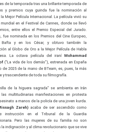
tes de la temporada tras una brillante temporada de
les y premios cuya guinda fue la nominación al
la Mejor Película Internacional. La película vivió su
 mundial en el Festival de Cannes, donde se llevó
emios, entre ellos el Premio Especial del Jurado.
 fue nominada en los Premios del Cine Europeo,
 Bafta y en los César, y obtuvo también la
ión al Globo de Oro a la Mejor Película de Habla
lesa. La octava película del iraní
Mohammad
of
("La vida de los demás"), estrenada en España
o de 2025 de la mano de BTeam, es, pues, la más
e y trascendente de toda su filmografía.
illa de la higuera sagrada" se ambienta en Irán
 las multitudinarias manifestaciones en protesta
asesinato a manos de la policía de una joven kurda.
Missagh Zareh)
acaba de ser ascendido como
e instrucción en el Tribunal de la Guardia
ionaria. Pero las mujeres de su familia no son
 la indignación y al clima revolucionario que se vive