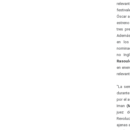
relevan
festiva
Óscar a 
estreno
tres pr
Además,
en los
nominac
no Ing
Rasoul
en ener
relevant
"La sem
durante
por el 
Iman
(
juez d
Revoluc
ajenas a