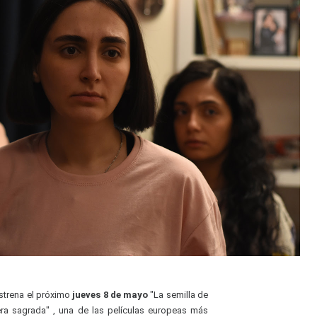
estrena el próximo
jueves 8 de mayo
"La semilla de
era sagrada" , una de las películas europeas más