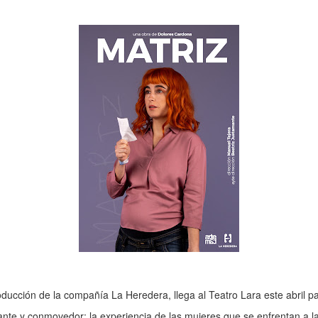
oducción de la compañía La Heredera, llega al Teatro Lara este abril 
te y conmovedor: la experiencia de las mujeres que se enfrentan a la 