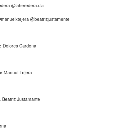
dera @laheredera.cia
manuelxtejera @beatrizjustamente
:
Dolores Cardona
a:
Manuel Tejera
:
Beatriz Justamante
ona