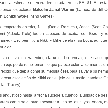
evado a estrenar su tercera temporada en los EE.UU. En est
 elenco los actores
Malcolm-Jamal Warner
(La hora de Bill C
yn Echikunwoke
(Mind Games).
la temporada anterior, Nikki (Dania Ramirez), Jason (Scott C
emi (Adeola Role) fueron capaces de acabar con Braun y r
hamed). Eso permitió a Nikki y Mike celebrar su boda, aunque 
educida.
 esta nueva tercera entrega la unidad se encarga de casos 
 un equipo de remo femenino que parece esfumarse mientras na
arecido que debía donar su médula ósea para salvar a su her
ligrosa asociación de Nikki con el jefe de la mafia irlandesa
a Ian Tracey).
s angustioso hasta la fecha sucederá cuando la unidad de de
rrera contrarreloj para encontrar a uno de los suyos. Ahora, 