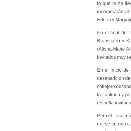
lo que le ha ll
incorporarán al
Eddie) y
Megal
En el final de 
Broussard) y K
(Alisha-Marie A
invitados muy r
En el inicio de
desaparición de
callejero desap
la continua y pe
(estrella invitad
Pero el caso má
unirse en una ca