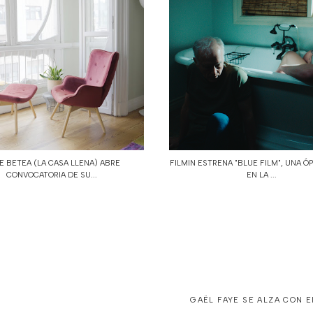
E BETEA (LA CASA LLENA) ABRE
FILMIN ESTRENA "BLUE FILM", UNA Ó
CONVOCATORIA DE SU...
EN LA ...
GAËL FAYE SE ALZA CON 