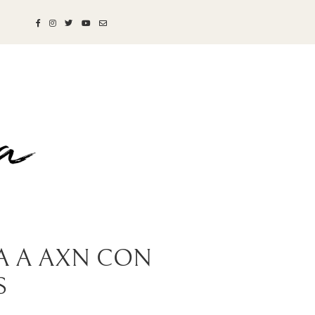
GA A AXN CON
S