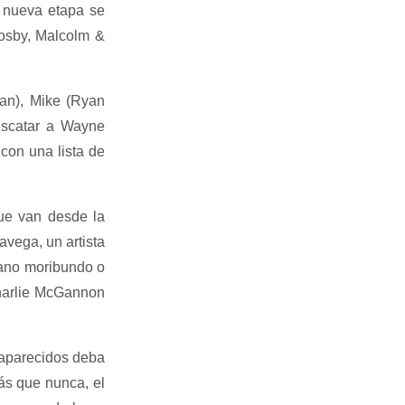
a nueva etapa se
osby, Malcolm &
aan), Mike (Ryan
escatar a Wayne
con una lista de
que van desde la
vega, un artista
mano moribundo o
 Charlie McGannon
saparecidos deba
más que nunca, el