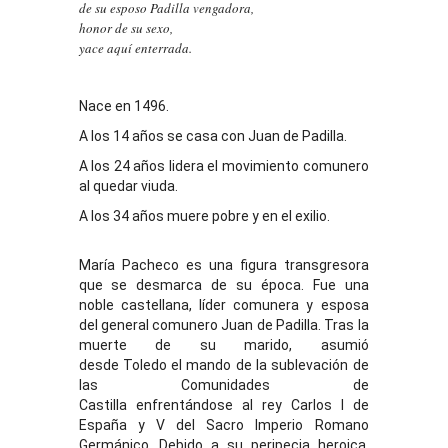
de su esposo Padilla vengadora,
honor de su sexo,
yace aquí enterrada.
Nace en 1496.
A los 14 años se casa con Juan de Padilla.
A los 24 años lidera el movimiento comunero
al quedar viuda.
A los 34 años muere pobre y en el exilio.
María Pacheco es una figura transgresora
que se desmarca de su época. Fue una
noble castellana, líder comunera y esposa
del general comunero Juan de Padilla. Tras la
muerte de su marido, asumió
desde Toledo el mando de la sublevación de
las Comunidades de
Castilla enfrentándose al rey Carlos I de
España y V del Sacro Imperio Romano
Germánico. Debido a su peripecia heroica,