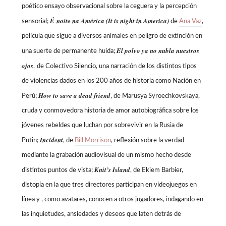
poético ensayo observacional sobre la ceguera y la percepción
É
noite na América (It is night in America)
sensorial;
de
Ana Vaz
,
película que sigue a diversos animales en peligro de extinción en
El polvo ya no nubla nuestros
una suerte de permanente huida;
ojos
,
de Colectivo Silencio, una narración de los distintos tipos
de violencias dados en los 200 años de historia como Nación en
How to save a dead friend
Perú;
, de Marusya Syroechkovskaya,
cruda y conmovedora historia de amor autobiográfica sobre los
jóvenes rebeldes que luchan por sobrevivir en la Rusia de
Incident
Putin;
, de
Bill Morrison
, reflexión sobre la verdad
mediante la grabación audiovisual de un mismo hecho desde
Knit’s Island
distintos puntos de vista;
, de
Ekiem Barbier,
distopía en la que tres directores participan en videojuegos en
línea y , como avatares, conocen a otros jugadores, indagando en
las inquietudes, ansiedades y deseos que laten detrás de