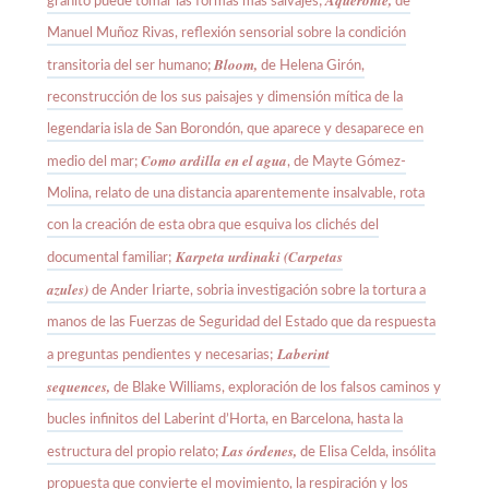
Aqueronte,
granito puede tomar las formas más salvajes;
de
Manuel Muñoz Rivas, reflexión sensorial sobre la condición
Bloom,
transitoria del ser humano;
de Helena Girón,
reconstrucción de los sus paisajes y dimensión mítica de la
legendaria isla de San Borondón, que aparece y desaparece en
Como ardilla en el agua
medio del mar;
, de Mayte Gómez-
Molina, relato de una distancia aparentemente insalvable, rota
con la creación de esta obra que esquiva los clichés del
Karpeta urdinaki (Carpetas
documental familiar;
azules)
de
Ander Iriarte, sobria investigación sobre la tortura a
manos de las Fuerzas de Seguridad del Estado que da respuesta
Laberint
a preguntas pendientes y necesarias;
sequences,
de
Blake Williams, exploración de los falsos caminos y
bucles infinitos del Laberint d’Horta, en Barcelona, hasta la
Las órdenes,
estructura del propio relato;
de
Elisa Celda, insólita
propuesta que convierte el movimiento, la respiración y los