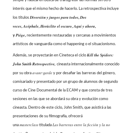
simple y radical en busca de transgredir las normas sin otro
interés que el mismo hecho de hacerlo. La retrospectiva incluye
Diversión y juegos para todos
Dos
los títulos
,
veces
Acéphale
Heráclito el oscuro
Aquí y ahora
,
,
,
,
Piége
y
,
recientemente restauradas y cercanas a movimientos
artísticos de vanguardia como el happening o el situacionismo.
Kill the Spiders:
Además, se proyectarán en Cineteca el ciclo
John Smith Retrospective,
cineasta internacionalmente conocido
avant
garde
por su obra
-
y por desafiar las barreras del género,
comisariado y presentado por un grupo de alumnos de segundo
curso de Cine Documental de la ECAM y que consta de tres
sesiones en las que se abordará su obra y evolución como
cineasta. Dentro de este ciclo, John Smith, que asistirá a las
presentaciones de su filmografía, ofrecerá
masterclass
Las barreras entre la ficción y la no
una
titulada