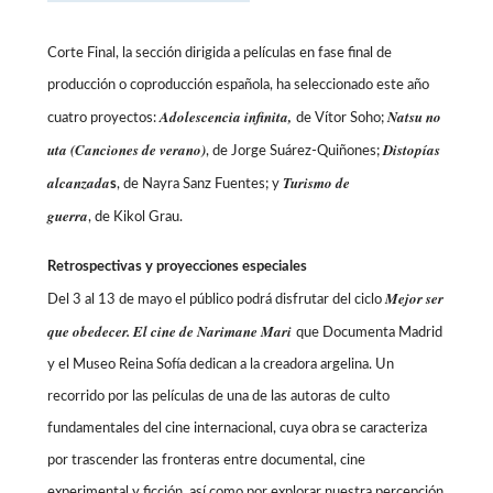
Corte Final, la sección dirigida a películas en fase final de
producción o coproducción española, ha seleccionado este año
Adolescencia infinita,
Natsu no
cuatro proyectos:
de Vítor Soho;
uta (Canciones de verano)
Distopías
, de
Jorge Suárez-Quiñones;
alcanzada
Turismo de
s
, de
Nayra Sanz Fuentes; y
guerra
,
de
Kikol Grau.
Retrospectivas y proyecciones especiales
Mejor ser
Del 3 al 13 de mayo el público podrá disfrutar del ciclo
que obedecer. El cine de Narimane Mari
que Documenta Madrid
y el Museo Reina Sofía dedican a la creadora argelina. Un
recorrido por las películas de una de las autoras de culto
fundamentales del cine internacional, cuya obra se caracteriza
por trascender las fronteras entre documental, cine
experimental y ficción, así como por explorar nuestra percepción