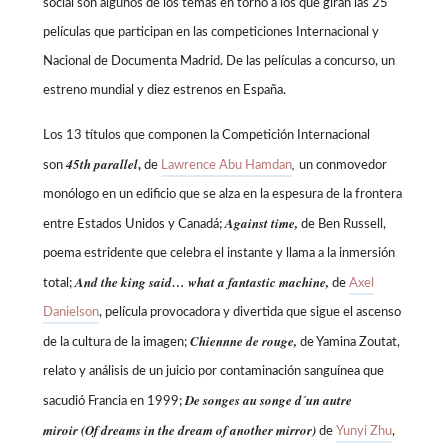
social son algunos de los temas en torno a los que giran las 25
películas que participan en las competiciones Internacional y
Nacional de Documenta Madrid. De las películas a concurso, un
estreno mundial y diez estrenos en España.
Los 13 títulos que componen la Competición Internacional
45th parallel
,
son
,
de
Lawrence Abu Hamdan
un conmovedor
monólogo en un edificio que se alza en la espesura de la frontera
Against time,
entre Estados Unidos y Canadá;
de Ben Russell,
poema estridente que celebra el instante y llama a la inmersión
And the king said… what a fantastic machine,
total;
de
Axel
Danielson
, película provocadora y divertida que sigue el ascenso
Chiennne de rouge,
de la cultura de la imagen;
de Yamina Zoutat,
relato y análisis de un juicio por contaminación sanguínea que
De songes au songe d´un autre
sacudió Francia en 1999;
miroir
(Of dreams in the dream of another mirror)
de
Yunyi Zhu
,