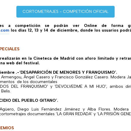
CORTOMETRAJES - COMPETICIÓN OFICIAL
jes a competición se podrán ver Online de forma gr
.com
los días 12, 13 y 14 de diciembre, donde los usuarios podr
PECIALES
realizarán en la Cineteca de Madrid con aforo limitado y retra
ina web del festival.
ciembre
.-‘DESAPARICIÓN DE MENORES Y FRANQUISMO’.
e Armengou, Ángel Casero y Francisco González Casero. Modera Ja
gmentos de los documentales
IDOS DEL FRANQUISMO' y 'DEVOLVEDME A MI HIJO', ambos diri
Belis.
OCIDIO DEL PUEBLO GITANO’.
ia Agüero, Diego Luis Fernández Jiménez y Alba Flores. Modera
 cortometrajes documentales ‘LA GRAN REDADA’ y ‘LA PRISIÓN GEN
REMIOS