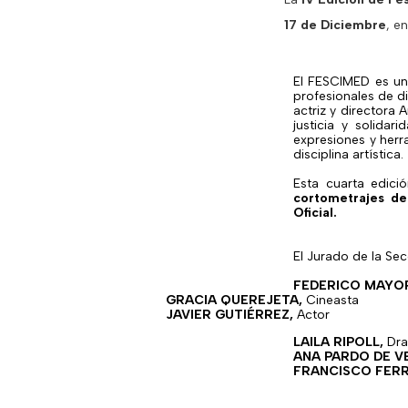
17 de Diciembre
, e
El FESCIMED es una
profesionales de di
actriz y directora
justicia y solidar
expresiones y herra
disciplina artística.
Esta cuarta edic
cortometrajes de
Oficial.
El Jurado de la Se
FEDERICO MAYO
GRACIA QUEREJETA,
Cineasta
JAVIER GUTIÉRREZ,
Actor
LAILA RIPOLL,
Dra
ANA PARDO DE V
FRANCISCO FERR