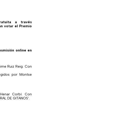
atuita a través
án votar el Premio
nsmisión online en
ime Ruiz Reig. Con
gidos por Montse
 Henar Corbí. Con
ERAL DE GITANOS’.