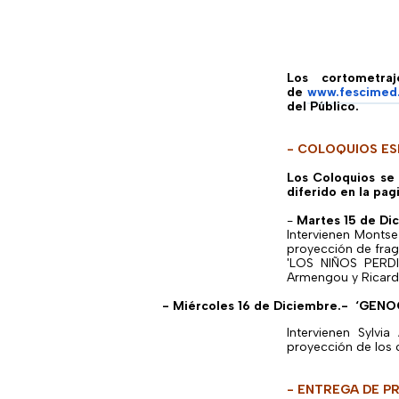
Los cortometra
de
www.fescimed
del Público.
- COLOQUIOS ES
Los Coloquios se 
diferido en la pag
-
Martes 15 de Di
Intervienen Monts
proyección de fra
'LOS NIÑOS PERD
Armengou y Ricard 
- Miércoles 16 de Diciembre.- ‘GEN
Intervienen Sylv
proyección de los
- ENTREGA DE P