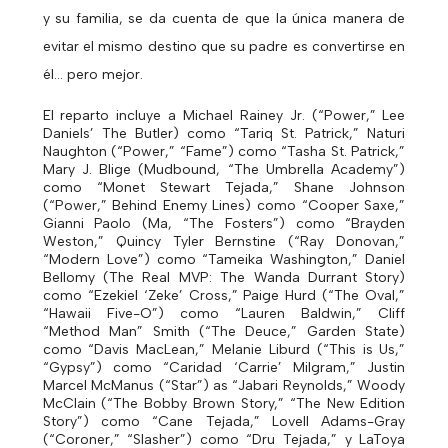
y su familia,
se da cuenta de que la única manera de
evitar el mismo destino que su padre es convertirse en
él... pero mejor.
El reparto incluye a Michael Rainey Jr. (“Power,” Lee
Daniels’ The Butler) como “Tariq St. Patrick,” Naturi
Naughton (“Power,” “Fame”) como “Tasha St. Patrick,”
Mary J. Blige (Mudbound, “The Umbrella Academy”)
como “Monet Stewart Tejada,” Shane Johnson
(“Power,” Behind Enemy Lines) como “Cooper Saxe,”
Gianni Paolo (Ma, “The Fosters”) como “Brayden
Weston,” Quincy Tyler Bernstine (“Ray Donovan,”
“Modern Love”) como “Tameika Washington,” Daniel
Bellomy (The Real MVP: The Wanda Durrant Story)
como “Ezekiel ‘Zeke’ Cross,” Paige Hurd (“The Oval,”
“Hawaii Five-O”) como “Lauren Baldwin,” Cliff
“Method Man” Smith (“The Deuce,” Garden State)
como “Davis MacLean,” Melanie Liburd (“This is Us,”
“Gypsy”) como “Caridad ‘Carrie’ Milgram,” Justin
Marcel McManus (“Star”) as “Jabari Reynolds,” Woody
McClain (“The Bobby Brown Story,” “The New Edition
Story”) como “Cane Tejada,” Lovell Adams-Gray
(“Coroner,” “Slasher”) como “Dru Tejada,” y LaToya