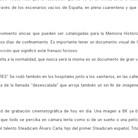
través de los escenarios vacíos de España, en plena cuarentena y que 
vimiento únicas que pueden ser catalogadas para la Memoria Históric
os días de confinamiento. Es importante tener un documento visual de los
cción que significó este frenazo forzoso.
elta a la normalidad, que nunca será la misma es un documento de gran v
 Se rodó también en los hospitales junto a los sanitarios, en las calles j
a de la llamada "desescalada" que arroja también un sin fin de imágen
ad de grabación cinematográfica de hoy en día. Una imagen a 8K ya 
ue todo se perciba en cámara lenta como si de un sueño o una películ
 talento Steadicam Álvaro Carla, hijo del primer Steadicam español, Tito