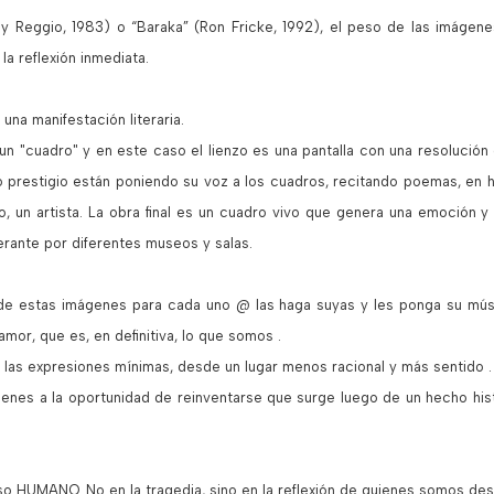
ey Reggio, 1983) o “Baraka” (Ron Fricke, 1992), el peso de las imágene
 la reflexión inmediata.
na manifestación literaria.
 un "cuadro" y en este caso el lienzo es una pantalla con una resolución
do prestigio están poniendo su voz a los cuadros, recitando poemas, en
ro, un artista. La obra final es un cuadro vivo que genera una emoción y
erante por diferentes museos y salas.
e estas imágenes para cada uno @ las haga suyas y les ponga su músi
or, que es, en definitiva, lo que somos .
 las expresiones mínimas, desde un lugar menos racional y más sentido .
genes a la oportunidad de reinventarse que surge luego de un hecho histó
o HUMANO. No en la tragedia, sino en la reflexión de quienes somos de