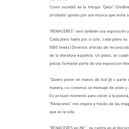
Como sucedió en la trilogía “Qatsi” (Godfr
arrollador guiado por una música que invita a
"RENACERES" será también una exposición y u
Cada plano habla por si solo, cada plano es
1080 líneas).Diversos artistas de reconoci
de la literatura española. Un plano, un cuad
piezas formarán parte de una exposición itin
“Quiero poner en manos de tod @ s parte d
manera, co-creemos un mensaje de unión y am
Es un buen momento para volver a la poesía,
"Renaceres" nos inspira a través de las imá
que es la vida.
“RENACERES en 8K” , se centra en el discurs