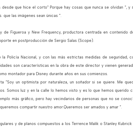
 desde que hice el corto" Porque hay cosas que nunca se olvidan ", 
. que las imágenes sean únicas ".
y de Figueroa y New Frequency, productora centrada en contenido d
soporte en postproducción de Sergio Salas (Scope).
e la Policía Nacional, y con las más estrictas medidas de seguridad,
idades son características en la obra de este director y vienen generada
omo montador para Disney durante años en sus comienzos.
nta ”Soy un optimista por naturaleza, un soñador si se quiere. Me qu
 Somos luz y en la calle lo hemos visto y es lo que hemos querido capta
 ejemplo más gráfico, pero hay vecindarios de personas que no se conoc
, queremos compartir nuestro amor.Queremos ser amados y amar ”.
ulares y de planos compuestos a los Terrence Malik o Stanley Kubrick no