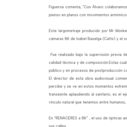
Figueroa comenta, "Con Álvaro colaboramos
pienso en planos con movimientos armónicos
Este largometraje producido por Mr Monke
cámaras 8K de Isabel Baselga (Catts) y el 
Fue realizado bajo la supervisión previa d
calidad técnica y de composición.Estas cual
público y en procesos de postproducción c
El director de esta obra audiovisual come
percibe y se ve en estos momentos extremos.
transeúnte aplaudiendo al sanitario, es el
vínculo natural que tenemos entre humanos
En “RENACERES a 8K” , el uso de ópticas ang
sus calles.