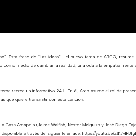
gan”. Esta frase de “Las ideas” , el nuevo tema de ARCO, resume 
o como medio de cambiar la realidad, una oda a la empatía frente al
 tema recrea un informativo 24 H. En él, Arco asume el rol de prese
eas que quiere transmitir con esta canción.
 La Casa Amapola (Jaime Walfish, Nestor Melguizo y José Diego Faj
 disponible a través del siguiente enlace: https://youtu.be/ZtK7vIHJfg