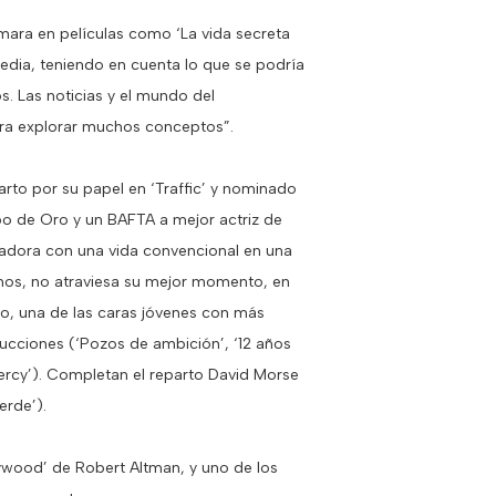
cámara en películas como ‘La vida secreta
omedia, teniendo en cuenta lo que se podría
. Las noticias y el mundo del
ara explorar muchos conceptos”.
rto por su papel en ‘Traffic’ y nominado
bo de Oro y un BAFTA a mejor actriz de
bajadora con una vida convencional en una
mos, no atraviesa su mejor momento, en
o, una de las caras jóvenes con más
ucciones (‘Pozos de ambición’, ‘12 años
 Mercy’). Completan el reparto David Morse
erde’).
lywood’ de Robert Altman, y uno de los