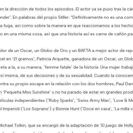
 en la dirección de todos los episodios. El actor ya se puso tras la 
under’. En palabras del propio Stiller: “Definitivamente no es una c
la fuga, así como sobre la manera en que reaccionamos a los hechos
do en una misma cosa, así que una historia así es carne de cañón p
dor de un Oscar, un Globo de Oro y un BAFTA a mejor actor de repa
pel en ‘21 gramos’; Patricia Arquette, ganadora de un Oscar, un Glo
reta a la, a su manera, ‘femme fatale’ de la historia. Una mujer tra
 sí misma, de sus decisiones y de su sexualidad. Cuando la conoce
ntra su propio escape en la relación con los dos hombres; Paul Dan
n ‘Pequeña Miss Sunshine’ y no ha parado de estar en grandes prod
y películas independientes (‘Ruby Sparks’, ‘Swiss Army Man’, ‘Love &
ael Imperioli (‘Los Soprano’) y Bonnie Hunt (‘Doce en casa’, ‘La milla v
ichael Tolkin, que se encargó de la adaptación de ‘El juego de Hol