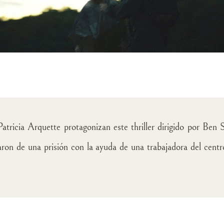
tricia Arquette protagonizan este thriller dirigido por Ben Sti
aron de una prisión con la ayuda de una trabajadora del cen