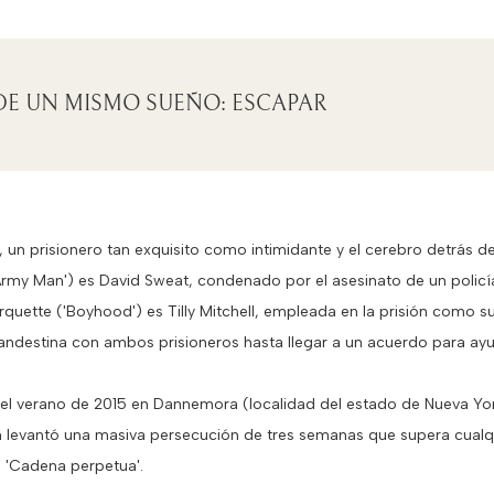
DE UN MISMO SUEÑO: ESCAPAR
, un prisionero tan exquisito como intimidante y el cerebro detrás de
 Army Man') es David Sweat, condenado por el asesinato de un policía
quette ('Boyhood') es Tilly Mitchell, empleada en la prisión como sup
landestina con ambos prisioneros hasta llegar a un acuerdo para ayu
 el verano de 2015 en Dannemora (localidad del estado de Nueva Yor
n levantó una masiva persecución de tres semanas que supera cualqui
 'Cadena perpetua'.