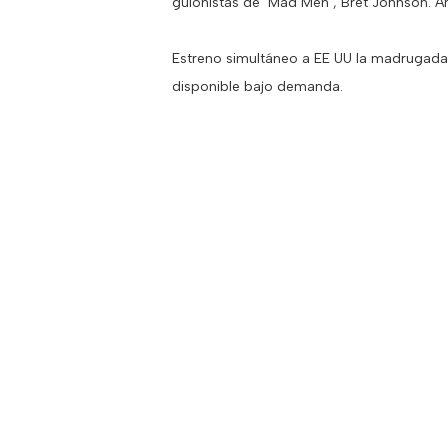
guionistas de ‘Mad Men’, Bret Johnson. A
Estreno simultáneo a EE UU la madrugada d
disponible bajo demanda.