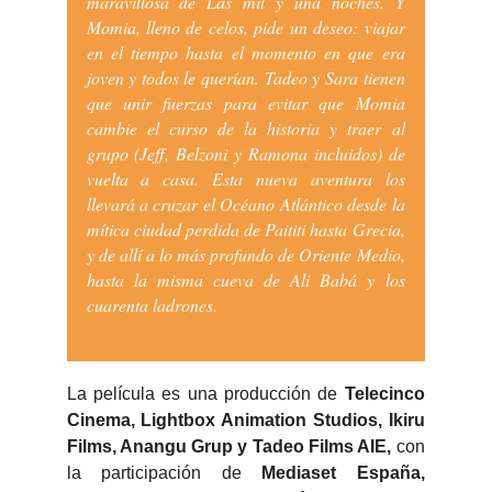
maravillosa de Las mil y una noches. Y
Momia, lleno de celos, pide un deseo: viajar
en el tiempo hasta el momento en que era
joven y todos le querían. Tadeo y Sara tienen
que unir fuerzas para evitar que Momia
cambie el curso de la historia y traer al
grupo (Jeff, Belzoni y Ramona incluidos) de
vuelta a casa. Esta nueva aventura los
llevará a cruzar el Océano Atlántico desde la
mítica ciudad perdida de Paititi hasta Grecia,
y de allí a lo más profundo de Oriente Medio,
hasta la misma cueva de Ali Babá y los
cuarenta ladrones.
La película es una producción de
Telecinco
Cinema, Lightbox Animation Studios, Ikiru
Films, Anangu Grup y Tadeo Films AIE,
con
la participación de
Mediaset España,