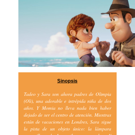
Sinopsis
Tadeo y Sara son ahora padres de Olimpia
(Oli), una adorable e intrépida niña de dos
años. Y Momia no lleva nada bien haber
dejado de ser el centro de atención. Mientras
están de vacaciones en Londres, Sara sigue
la pista de un objeto único: la lámpara