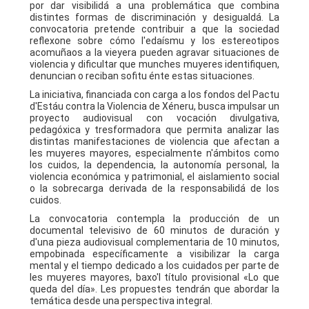
por dar visibilidá a una problemática que combina
distintes formas de discriminación y desigualdá. La
convocatoria pretende contribuir a que la sociedad
reflexone sobre cómo l'edaísmu y los estereotipos
acomuñaos a la vieyera pueden agravar situaciones de
violencia y dificultar que munches muyeres identifiquen,
denuncian o reciban sofitu énte estas situaciones.
La iniciativa, financiada con carga a los fondos del Pactu
d'Estáu contra la Violencia de Xéneru, busca impulsar un
proyecto audiovisual con vocación divulgativa,
pedagóxica y tresformadora que permita analizar las
distintas manifestaciones de violencia que afectan a
les muyeres mayores, especialmente n'ámbitos como
los cuidos, la dependencia, la autonomía personal, la
violencia económica y patrimonial, el aislamiento social
o la sobrecarga derivada de la responsabilidá de los
cuidos.
La convocatoria contempla la producción de un
documental televisivo de 60 minutos de duración y
d'una pieza audiovisual complementaria de 10 minutos,
empobinada específicamente a visibilizar la carga
mental y el tiempo dedicado a los cuidados per parte de
les muyeres mayores, baxo'l título provisional «Lo que
queda del día». Les propuestes tendrán que abordar la
temática desde una perspectiva integral.