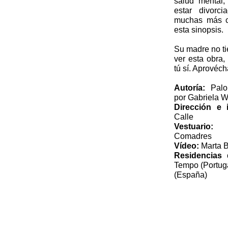
salud mental
estar divorc
muchas más c
esta sinopsis.
Su madre no ti
ver esta obra,
tú sí. Aprovéch
Autoría:
Palo
por Gabriela W
Dirección e i
Calle
Vestuario:
Pa
Comadres
Vídeo:
Marta 
Residencias 
Tempo (Portugal
(España)