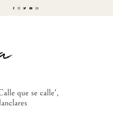
alle que se calle',
anclares