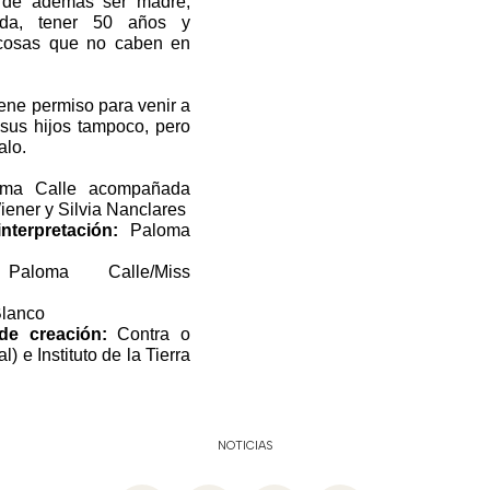
, de además ser madre,
iada, tener 50 años y
osas que no caben en
ene permiso para venir a
 sus hijos tampoco, pero
alo.
ma Calle acompañada
iener y Silvia Nanclares
nterpretación:
Paloma
loma Calle/Miss
Blanco
de creación:
Contra o
) e Instituto de la Tierra
NOTICIAS