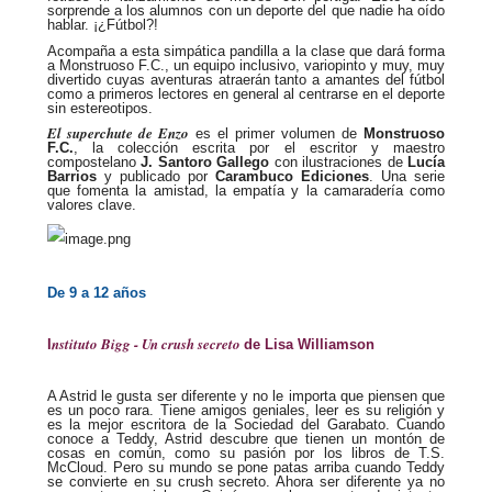
sorprende a los alumnos con un deporte del que nadie ha oído
hablar. ¡¿Fútbol?!
Acompaña a esta simpática pandilla a la clase que dará forma
a Monstruoso F.C., un equipo inclusivo, variopinto y muy, muy
divertido cuyas aventuras atraerán tanto a amantes del fútbol
como a primeros lectores en general al centrarse en el deporte
sin estereotipos.
El superchute de Enzo
es el primer volumen de
Monstruoso
F.C.
, la colección escrita por el escritor y maestro
compostelano
J. Santoro Gallego
con ilustraciones de
Lucía
Barrios
y publicado por
Carambuco Ediciones
. Una serie
que fomenta la amistad, la empatía y la camaradería como
valores clave.
De 9 a 12 años
nstituto Bigg - Un crush secreto
I
de Lisa Williamson
A Astrid le gusta ser diferente y no le importa que piensen que
es un poco rara. Tiene amigos geniales, leer es su religión y
es la mejor escritora de la Sociedad del Garabato. Cuando
conoce a Teddy, Astrid descubre que tienen un montón de
cosas en común, como su pasión por los libros de T.S.
McCloud. Pero su mundo se pone patas arriba cuando Teddy
se convierte en su crush secreto. Ahora ser diferente ya no