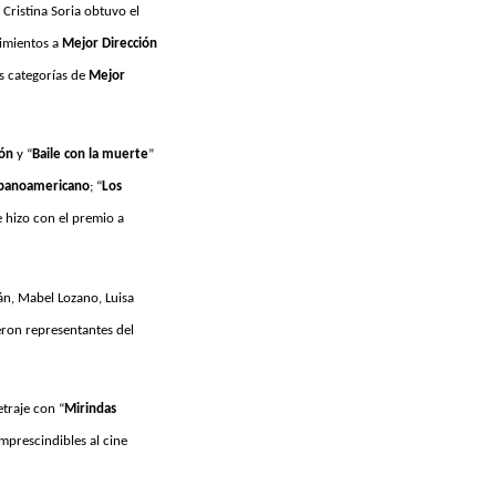
 Cristina Soria obtuvo el
cimientos a
Mejor Dirección
as categorías de
Mejor
ión
y “
Baile con la muerte
”
spanoamericano
; “
Los
e hizo con el premio a
lán, Mabel Lozano, Luisa
eron representantes del
traje con “
Mirindas
mprescindibles al cine