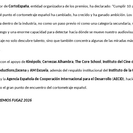
tor de
CortoEspaña
, entidad organizadora de los premios, ha declarado: “Cumplir 10
é punto el cortometraje español ha cambiado, ha crecido y ha ganado ambición. Los 
cía dentro de la industria, no como un paso previo ni como una categoría secundaria
iesgo y una enorme capacidad para detectar hacia dónde se mueve nuestro audiovisual
je no solo descubre talento, sino que también concentra algunas de las miradas más 
.
con el apoyo de
Kinépolis
,
Cervezas Alhambra
,
The Core School
,
Instituto del Cine
oductions,
Excena
y
AM Escuela
, además del respaldo institucional del
Instituto de la
 y la
Agencia Española de Cooperación Internacional para el Desarrollo
(
AECID
), hac
o el gran punto de encuentro del cortometraje español.
REMIOS FUGAZ 2026