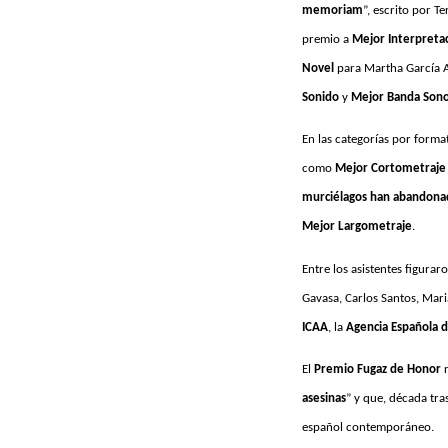
memoriam
”, escrito por T
premio a
Mejor Interpreta
Novel
para Martha García 
Sonido
y
Mejor Banda Son
En las categorías por format
como
Mejor Cortometraje
murciélagos han abandona
Mejor Largometraje
.
Entre los asistentes figurar
Gavasa, Carlos Santos, Mar
ICAA
, la
Agencia Española d
El
Premio Fugaz de Honor
r
asesinas
” y que, década tra
español contemporáneo.