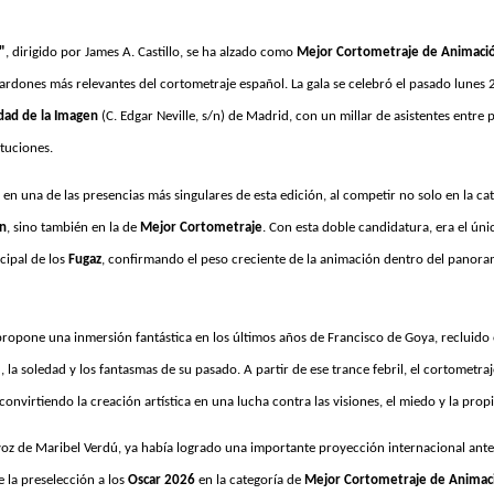
"
, dirigido por James A. Castillo, se ha alzado como
Mejor Cortometraje de Animaci
alardones más relevantes del cortometraje español. La gala se celebró el pasado lunes 
udad de la Imagen
(C. Edgar Neville, s/n) de Madrid, con un millar de asistentes entre 
ituciones.
 en una de las presencias más singulares de esta edición, al competir no solo en la ca
n
, sino también en la de
Mejor Cortometraje
. Con esta doble candidatura, era el ún
cipal de los
Fugaz
, confirmando el peso creciente de la animación dentro del panora
propone una inmersión fantástica en los últimos años de Francisco de Goya, recluido 
 la soledad y los fantasmas de su pasado. A partir de ese trance febril, el cortometra
 convirtiendo la creación artística en una lucha contra las visiones, el miedo y la prop
 voz de Maribel Verdú, ya había logrado una importante proyección internacional ant
e la preselección a los
Oscar 2026
en la categoría de
Mejor Cortometraje de Animac