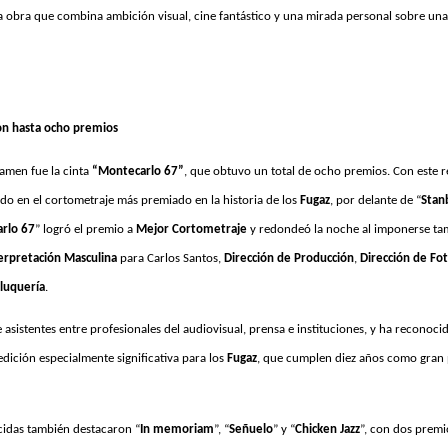
a obra que combina ambición visual, cine fantástico y una mirada personal sobre una 
on hasta ocho premios
tamen fue la cinta
“Montecarlo 67”
, que obtuvo un total de ocho premios.
Con este r
do en el cortometraje más premiado en la historia de los
Fugaz
, por delante de “
Stan
rlo 67
” logró el premio a
Mejor Cortometraje
y redondeó la noche al imponerse tam
erpretación Masculina
para Carlos Santos,
Dirección de Producción
,
Dirección de Fot
eluquería
.
e asistentes entre profesionales del audiovisual, prensa e instituciones, y ha reconoc
edición especialmente significativa para los
Fugaz
, que cumplen diez años como gran
cidas también destacaron “
In memoriam
”, “
Señuelo
” y “
Chicken Jazz
”, con dos premi