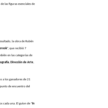
de las figuras esenciales de
esultado, la obra de Rubén
brook
”, que recibió 7
bién en las categorías de
ografía
,
Dirección de Arte
,
ido a los ganadores de 21
 punto de encuentro del
os cada una. El guion de “
In