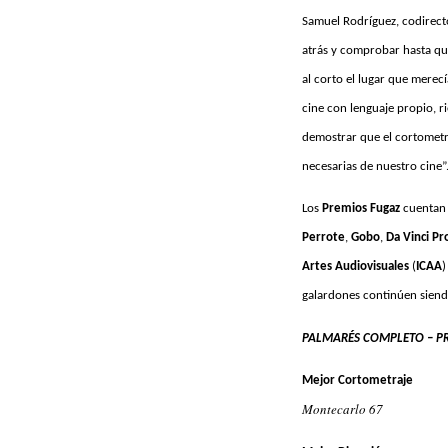
Samuel Rodríguez, codirec
atrás y comprobar hasta qu
al corto el lugar que mere
cine con lenguaje propio, r
demostrar que el cortometra
necesarias de nuestro cine”
Los
Premios Fugaz
cuentan 
Perrote
,
Gobo
,
Da Vinci Pr
Artes Audiovisuales
(
ICAA
)
galardones continúen siend
PALMARÉS COMPLETO – P
Mejor Cortometraje
Montecarlo 67