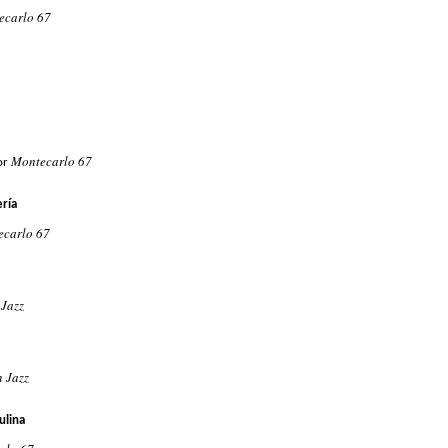
ecarlo 67
Montecarlo 67
or
ería
ecarlo 67
 Jazz
 Jazz
ulina