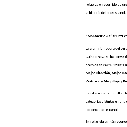
refuerza el recorrido de un
la historia del arte español.
“
Montecarlo 67” triunfa c
La gran triunfadora del cer
Guindo Nova se ha converti
premios en 2021. “
Monteca
Mejor Dirección
,
Mejor Int
Vestuario
y
Maquillaje y P
La gala reunió a un millar d
categorías distintas en una 
cortometraje español.
Entre las obras más recono