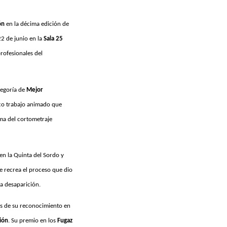
ón
en la décima edición de
22 de junio en la
Sala 25
profesionales del
tegoría de
Mejor
ico trabajo animado que
ma del cortometraje
en la Quinta del Sordo y
je recrea el proceso que dio
ia desaparición.
es de su reconocimiento en
ión
. Su premio en los
Fugaz