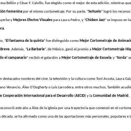
eresa Bellón y César F. Calvillo, fue elegido como el mejor de esta edición, mientras que
ción Femenina
por el mismo cortometraje. Por su parte, “
Señuelo
” logró los recono
Ayerbe y
Mejores Efectos Visuales
para Laura Pedro, y “
Chicken Jazz
” se impuso en l
ora
.
o, “
El fantasma de la quinta
” fue distinguido como
Mejor Cortometraje de Animac
 Breve
. Además, “
La Barbarie
”, de México, ganó el premio a
Mejor Cortometraje Hi
do el campanario
” recibió el galardón a
Mejor Cortometraje de Escuela
; y “
Sorda
” s
on d
estacados nombres del cine, la televisión y la cultura como Toni Acosta, Laura Ga
iano Venancio, Álex O’Dogherty o Luis Larrodera, entre otros muchos. También acudi
e Cooperación Internacional para el Desarrollo
(
AECID
)
y la
Comunidad de Madrid
.
econoció este año a Álex de la Iglesia por una trayectoria que comenzó en el cortome
s década, se ha afirmado como una de las aportaciones más personales, populares e i