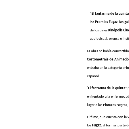
"El fantasma de la quinta
los
Premios Fugaz
, los g
de los cines
Kinépolis Ci
audiovisual, prensa e inst
La obra se había convertido
Cortometraje de Animació
entraba en la categoría prin
español.
“
El fantasma de la quinta
” 
enfrentado a la enfermedad,
lugar a las Pinturas Negras,
El filme, que cuenta con la
los
Fugaz
, al formar parte d