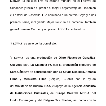
Mánver. La película tuvo su estreno mundial en el Festival de
Sundance y recibió el premio al mejor Largometraje de Ficción en
el Festival de Nashville. Fue nominada a un premio Goya y a dos
premios Feroz, incluyendo Mejor Película de comedia. También
ganó 4 premios Carmen y un premio ASECAN, entre otros.
'9 LUNAS'
es su tercer largometraje.
9 LUNAS'
'
es una
producción de
Olmo Figueredo González-
Quevedo
para
La Claqueta PC
con la
producción ejecutiva de
Sara Gómez
y en
coproducción con La Cruda Realidad, Amania
Films
y
Menuetto Films
(Bélgica). Cuenta con la ayuda
del
Ministerio de Cultura ICAA
, el apoyo de la
Agencia Andaluza
de Instituciones Culturales
, de
Europa Creativa MEDIA
, del
fondo
Eurimages
y del
Belgian Tax Shelter
, así como con la