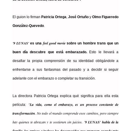
El guion lo firman
Patricia Ortega
,
José Ortuño
y
Olmo Figueredo
González-Quevedo
.
'9 LUNAS'
feel good movie
es una
sobre un hombre trans que un
buen día descubre que está embarazado.
Esto le llevará a
desafiar la propia comprensión de su identidad obligándole a
enfrentarse a sus fantasmas del pasado y a decidir si seguir
adelante con el embarazo o completar su transición.
La directora Patricia Ortega explica qué significa para ella esta
"
La vida, como el embarazo, es un proceso constante de
película:
transformación
. No todo el mundo comprende esos cambios, pero siempre
hay quienes te abrazan y te sostienen sin juicios.
'9 LUNAS' habla de la
familia, los amigos e incluso los desconocidos que aparecen cuando más