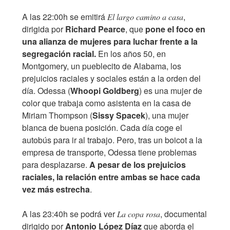
A las 22:00h se emitirá
,
El largo camino a casa
dirigida por
Richard Pearce
, que
pone el foco en
una alianza de mujeres para luchar frente a la
segregación racial.
En los años 50, en
Montgomery, un pueblecito de Alabama, los
prejuicios raciales y sociales están a la orden del
día. Odessa (
Whoopi Goldberg
) es una mujer de
color que trabaja como asistenta en la casa de
Miriam Thompson (
Sissy Spacek
), una mujer
blanca de buena posición. Cada día coge el
autobús para ir al trabajo. Pero, tras un boicot a la
empresa de transporte, Odessa tiene problemas
para desplazarse.
A pesar de los prejuicios
raciales, la relación entre ambas se hace cada
vez más estrecha
.
A las 23:40h se podrá ver
, documental
La copa rosa
dirigido por
Antonio López Díaz
que aborda el