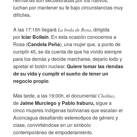
hermanas son secuestradas por los nativos,
luchan por mantener su fe bajo circunstancias muy
difíciles.
A las 17:15h llegará
, dirigida
La boda de Rosa
por
Icíar Bollaín
. En esta ocasión conocemos a
Rosa (
Candela Peña
), una mujer que, a punto de
cumplir 45, se da cuenta de que ha vivido siempre
para los demás y decide marcharse, dejarlo todo y
apretar el botón nuclear.
Quiere tomar las riendas
de su vida y cumplir el sueño de tener un
negocio propio
.
Más tarde, a las 19:00h, el documental
,
Cholitas
de
Jaime Murciego y Pablo Iraburu,
sigue a
cinco mujeres indígenas bolivianas que escalan el
Aconcagua desafiando estereotipos de género y
clase, convirtiéndose en un símbolo
contemporáneo de empoderamiento.