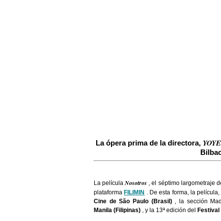
YOYE
La ópera prima de la directora,
Bilbao
Nosotros
La película
, el séptimo largometraje 
plataforma
FILIMIN
. De esta forma, la películ
Cine de São Paulo (Brasil)
, la sección Mad
Manila
(Filipinas)
, y la 13ª edición del
Festival