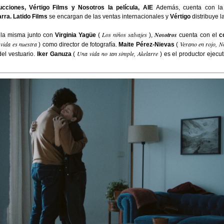
cciones, Vértigo Films y Nosotros la película, AIE
Además, cuenta con la 
rra. Latido Films
se encargan de las ventas internacionales y
Vértigo
distribuye l
Los niños salvajes
Nosotros
lla misma junto con
Virginia Yagüe
(
),
cuenta con
el
c
vida es nuestra
Verano en rojo, N
) como director de fotografía.
Maite Pérez-Nievas
(
Una vida no tan simple, Akelarre
del vestuario.
Iker Ganuza
(
) es el productor ejecut