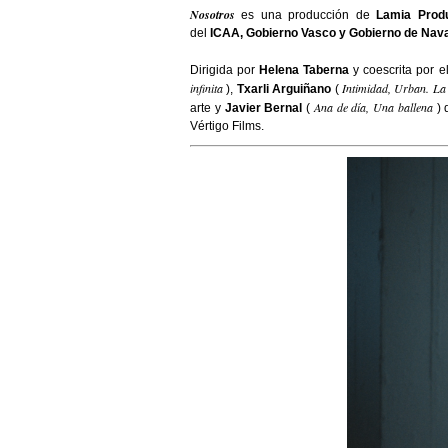
Nosotros
es una producción de
Lamia Produ
del
ICAA,
Gobierno Vasco y
Gobierno de Nava
Dirigida por
Helena Taberna
y coescrita por e
infinita
Intimidad, Urban. La 
),
Txarli Arguiñano
(
Ana de día, Una ballena
arte y
Javier Bernal
(
) 
Vértigo Films.