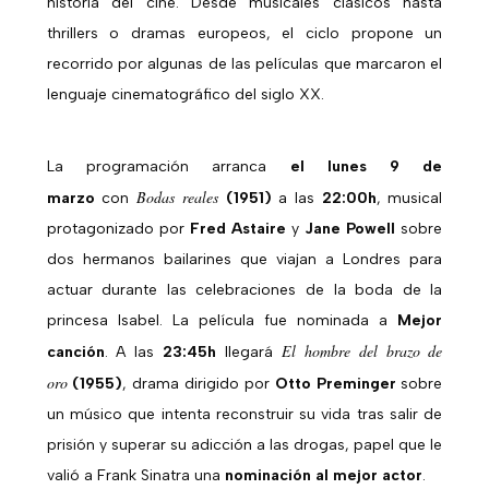
historia del cine. Desde musicales clásicos hasta
thrillers o dramas europeos, el ciclo propone un
recorrido por algunas de las películas que marcaron el
lenguaje cinematográfico del siglo XX.
La programación arranca
el lunes 9 de
Bodas reales
marzo
con
(1951)
a las
22:00h
, musical
protagonizado por
Fred Astaire
y
Jane Powell
sobre
dos hermanos bailarines que viajan a Londres para
actuar durante las celebraciones de la boda de la
princesa Isabel. La película fue nominada a
Mejor
El hombre del brazo de
canción
. A las
23:45h
llegará
oro
(1955)
, drama dirigido por
Otto Preminger
sobre
un músico que intenta reconstruir su vida tras salir de
prisión y superar su adicción a las drogas, papel que le
valió a Frank Sinatra una
nominación al mejor actor
.