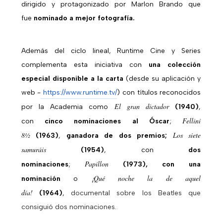
dirigido y protagonizado por Marlon Brando que
fue
nominado a mejor fotografía.
Además del ciclo lineal, Runtime Cine y Series
complementa esta iniciativa con
una colección
especial disponible a la carta
(desde su aplicación y
web -
https://www.runtime.tv/
) con títulos reconocidos
El gran dictador
por la Academia como
(1940)
,
Fellini
con
cinco nominaciones al Óscar
;
8½
Los siete
(1963)
,
ganadora de dos premios;
samuráis
(1954)
, con
dos
Papillon
nominaciones
;
(1973), con una
¡Qué noche la de aquel
nominación
o
día!
(1964)
,
documental sobre los Beatles que
consiguió dos nominaciones.