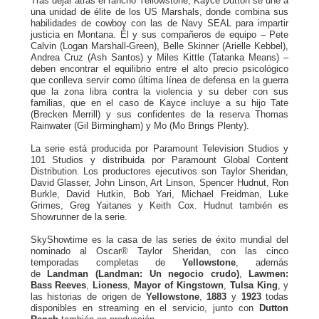
Tras dejar atrás el rancho Yellowstone, Kayce Dutton se une a
una unidad de élite de los US Marshals, donde combina sus
habilidades de cowboy con las de Navy SEAL para impartir
justicia en Montana. Él y sus compañeros de equipo – Pete
Calvin (Logan Marshall-Green), Belle Skinner (Arielle Kebbel),
Andrea Cruz (Ash Santos) y Miles Kittle (Tatanka Means) –
deben encontrar el equilibrio entre el alto precio psicológico
que conlleva servir como última línea de defensa en la guerra
que la zona libra contra la violencia y su deber con sus
familias, que en el caso de Kayce incluye a su hijo Tate
(Brecken Merrill) y sus confidentes de la reserva Thomas
Rainwater (Gil Birmingham) y Mo (Mo Brings Plenty).
La serie está producida por Paramount Television Studios y
101 Studios y distribuida por Paramount Global Content
Distribution. Los productores ejecutivos son Taylor Sheridan,
David Glasser, John Linson, Art Linson, Spencer Hudnut, Ron
Burkle, David Hutkin, Bob Yari, Michael Freidman, Luke
Grimes, Greg Yaitanes y Keith Cox. Hudnut también es
Showrunner de la serie.
SkyShowtime es la casa de las series de éxito mundial del
nominado al Oscar® Taylor Sheridan, con las cinco
temporadas completas de
Yellowstone
, además
de
Landman (Landman: Un negocio crudo)
,
Lawmen:
Bass Reeves
,
Lioness
,
Mayor of Kingstown
,
Tulsa King
, y
las historias de origen de
Yellowstone
,
1883
y
1923
todas
disponibles en streaming en el servicio, junto con
Dutton