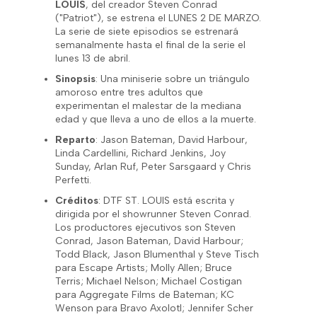
LOUIS
, del creador Steven Conrad
("Patriot"), se estrena el LUNES 2 DE MARZO.
La serie de siete episodios se estrenará
semanalmente hasta el final de la serie el
lunes 13 de abril.
Sinopsis
: Una miniserie sobre un triángulo
amoroso entre tres adultos que
experimentan el malestar de la mediana
edad y que lleva a uno de ellos a la muerte.
Reparto
: Jason Bateman, David Harbour,
Linda Cardellini, Richard Jenkins, Joy
Sunday, Arlan Ruf, Peter Sarsgaard y Chris
Perfetti.
Créditos
: DTF ST. LOUIS está escrita y
dirigida por el showrunner Steven Conrad.
Los productores ejecutivos son Steven
Conrad, Jason Bateman, David Harbour;
Todd Black, Jason Blumenthal y Steve Tisch
para Escape Artists; Molly Allen; Bruce
Terris; Michael Nelson; Michael Costigan
para Aggregate Films de Bateman; KC
Wenson para Bravo Axolotl; Jennifer Scher