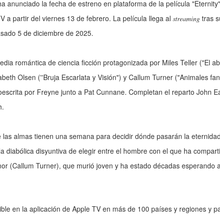
ha anunciado la fecha de estreno en plataforma de la película "Eternity
 a partir del viernes 13 de febrero. La película llega al
tras s
streaming
asado 5 de diciembre de 2025.
edia romántica de ciencia ficción protagonizada por Miles Teller ("El a
beth Olsen (''Bruja Escarlata y Visión") y Callum Turner ("Animales fant
oescrita por Freyne junto a Pat Cunnane. Completan el reparto John Ea
h.
 las almas tienen una semana para decidir dónde pasarán la eternidad
la diabólica disyuntiva de elegir entre el hombre con el que ha compart
mor (Callum Turner), que murió joven y ha estado décadas esperando a 
ible en la aplicación de Apple TV en más de 100 países y regiones y p