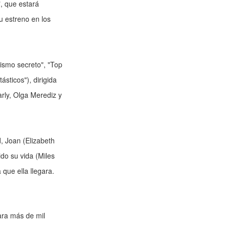
", que estará
u estreno en los
bismo secreto", "Top
ásticos"), dirigida
rly, Olga Merediz y
, Joan (Elizabeth
ido su vida (Miles
que ella llegara.
ara más de mil