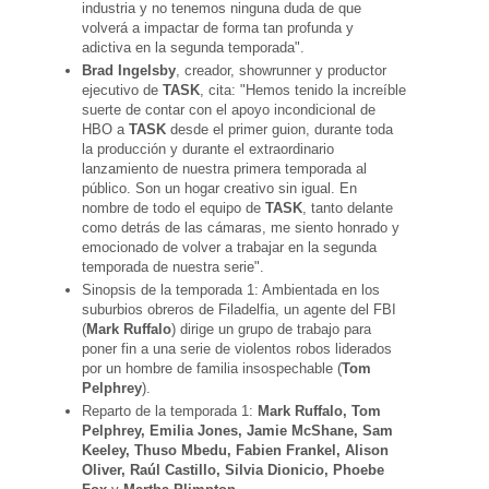
industria y no tenemos ninguna duda de que
volverá a impactar de forma tan profunda y
adictiva en la segunda temporada".
Brad Ingelsby
, creador, showrunner y productor
ejecutivo de
TASK
, cita: "Hemos tenido la increíble
suerte de contar con el apoyo incondicional de
HBO a
TASK
desde el primer guion, durante toda
la producción y durante el extraordinario
lanzamiento de nuestra primera temporada al
público. Son un hogar creativo sin igual. En
nombre de todo el equipo de
TASK
, tanto delante
como detrás de las cámaras, me siento honrado y
emocionado de volver a trabajar en la segunda
temporada de nuestra serie".
Sinopsis de la temporada 1: Ambientada en los
suburbios obreros de Filadelfia, un agente del FBI
(
Mark Ruffalo
) dirige un grupo de trabajo para
poner fin a una serie de violentos robos liderados
por un hombre de familia insospechable (
Tom
Pelphrey
).
Reparto de la temporada 1:
Mark Ruffalo, Tom
Pelphrey, Emilia Jones, Jamie McShane, Sam
Keeley, Thuso Mbedu, Fabien Frankel, Alison
Oliver, Raúl Castillo, Silvia Dionicio, Phoebe