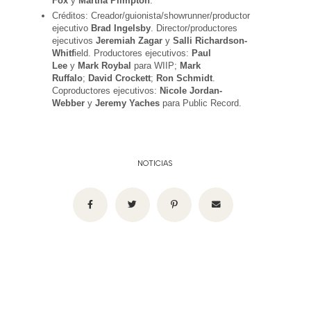
Fox
y
Martha Plimpton
.
Créditos: Creador/guionista/showrunner/productor
ejecutivo
Brad Ingelsby
. Director/productores
ejecutivos
Jeremiah Zagar
y
Salli Richardson-
Whitf
ield. Productores ejecutivos:
Paul
Lee
y
Mark Roybal
para WIIP;
Mark
Ruffalo
;
David Crockett
;
Ron Schmidt
.
Coproductores ejecutivos:
Nicole Jordan-
Webber
y
Jeremy Yaches
para Public Record.
NOTICIAS