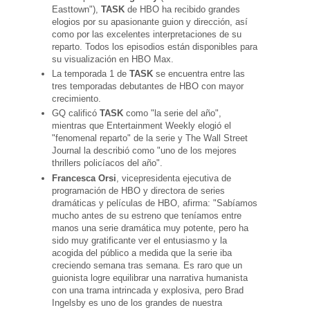
Easttown"),
TASK
de HBO ha recibido grandes
elogios por su apasionante guion y dirección, así
como por las excelentes interpretaciones de su
reparto. Todos los episodios están disponibles para
su visualización en HBO Max.
La temporada 1 de
TASK
se encuentra entre las
tres temporadas debutantes de HBO con mayor
crecimiento.
GQ calificó
TASK
como "la serie del año",
mientras que Entertainment Weekly elogió el
"fenomenal reparto" de la serie y The Wall Street
Journal la describió como "uno de los mejores
thrillers policíacos del año".
Francesca Orsi
, vicepresidenta ejecutiva de
programación de HBO y directora de series
dramáticas y películas de HBO, afirma: "Sabíamos
mucho antes de su estreno que teníamos entre
manos una serie dramática muy potente, pero ha
sido muy gratificante ver el entusiasmo y la
acogida del público a medida que la serie iba
creciendo semana tras semana. Es raro que un
guionista logre equilibrar una narrativa humanista
con una trama intrincada y explosiva, pero Brad
Ingelsby es uno de los grandes de nuestra