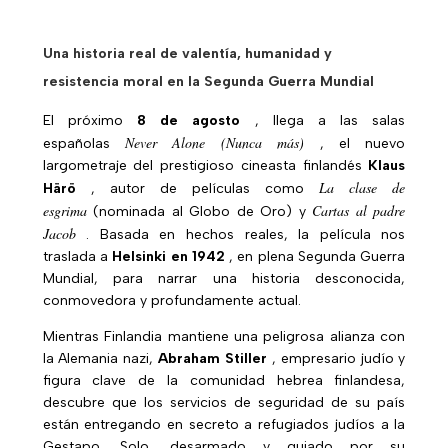
Una historia real de valentía, humanidad y
resistencia moral en la Segunda Guerra Mundial
El próximo
8 de agosto
, llega a las salas
Never Alone (Nunca más)
españolas
, el nuevo
largometraje del prestigioso cineasta finlandés
Klaus
La clase de
Härö
, autor de películas como
esgrima
Cartas al padre
(nominada al Globo de Oro) y
Jacob
. Basada en hechos reales, la película nos
traslada a
Helsinki en 1942
, en plena Segunda Guerra
Mundial, para narrar una historia desconocida,
conmovedora y profundamente actual.
Mientras Finlandia mantiene una peligrosa alianza con
la Alemania nazi,
Abraham Stiller
, empresario judío y
figura clave de la comunidad hebrea finlandesa,
descubre que los servicios de seguridad de su país
están entregando en secreto a refugiados judíos a la
Gestapo. Solo, desarmado y guiado por su