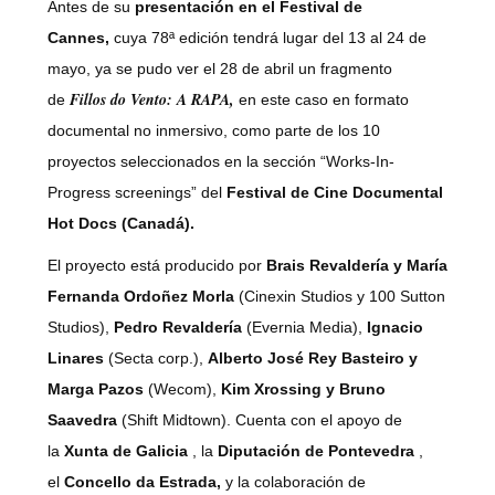
Antes de su
presentación en el Festival de
Cannes,
cuya 78ª edición tendrá lugar del 13 al 24 de
mayo, ya se pudo ver el 28 de abril un fragmento
Fillos do Vento: A RAPA,
de
en este caso en formato
documental no inmersivo, como parte de los 10
proyectos seleccionados en la sección “Works-In-
Progress screenings” del
Festival de Cine Documental
Hot Docs (Canadá).
El proyecto está producido por
Brais Revaldería y María
Fernanda Ordoñez Morla
(Cinexin Studios y 100 Sutton
Studios),
Pedro Revaldería
(Evernia Media),
Ignacio
Linares
(Secta corp.),
Alberto José Rey Basteiro y
Marga Pazos
(Wecom),
Kim Xrossing y Bruno
Saavedra
(Shift Midtown). Cuenta con el apoyo de
la
Xunta de Galicia
, la
Diputación de Pontevedra
,
el
Concello da Estrada,
y la colaboración de