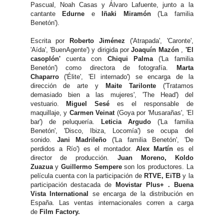
Pascual, Noah Casas y Álvaro Lafuente, junto a la
cantante
Edurne
e
Iñaki Miramón
('La familia
Benetón').
Escrita por
Roberto Jiménez
('Atrapada', 'Caronte',
'Aída', 'BuenAgente') y dirigida por
Joaquín Mazón
,
'El
casoplón'
cuenta con
Chiqui Palma
('La familia
Benetón') como directora de fotografía.
Marta
Chaparro
('Élite', 'El internado') se encarga de la
dirección de arte y
Maite Tarilonte
('Tratamos
demasiado bien a las mujeres', 'The Head') del
vestuario.
Miguel Sesé
es el responsable de
maquillaje, y
Carmen Veinat
(Goya por 'Musarañas', 'El
bar') de peluquería.
Leticia Argudo
('La familia
Benetón', 'Disco, Ibiza, Locomía') se ocupa del
sonido.
Jani Madrileño
('La familia Benetón', 'De
perdidos a Río') es el montador.
Alex Martín
es el
director de producción.
Juan Moreno, Koldo
Zuazua
y
Guillermo Sempere
son los productores. La
película cuenta con la participación de
RTVE, EiTB
y la
participación destacada de
Movistar Plus+
.
Buena
Vista International
se encarga de la distribución en
España. Las ventas internacionales corren a carga
de
Film Factory.