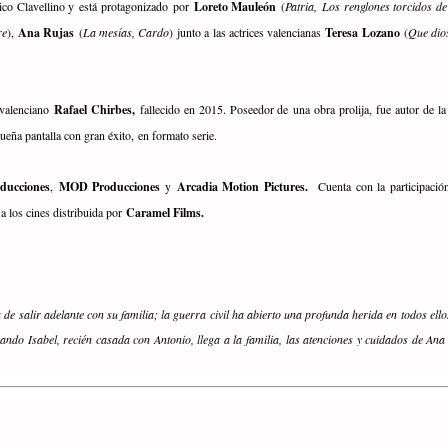
 Rico Clavellino y está protagonizado por
Loreto Mauleón
(
Patria, Los renglones torcidos d
re
),
Ana Rujas
(
La mesías, Cardo
) junto a las actrices valencianas
Teresa Lozano
(
Que dio
 valenciano
Rafael Chirbes,
fallecido en 2015. Poseedor de una obra prolija, fue autor de 
ueña pantalla con gran éxito, en formato serie.
ducciones
,
MOD Producciones
y
Arcadia Motion Pictures.
Cuenta con la participaci
á a los cines distribuida por
Caramel Films.
de salir adelante con su familia; la guerra civil ha abierto una profunda herida en todos ell
uando Isabel, recién casada con Antonio, llega a la familia, las atenciones y cuidados de Ana