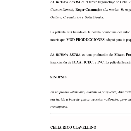
LA BUENA LETRA
es el tercer largometraje de Celia
Casa en llamas
),
Roger Casamajor
(
La mesías, Pa neg
Guillem, Crematorio
) y
Sofía Puerta.
La película está basada en la novela homónima del autor
novela que
MOD PRODUCCIONES
adaptó para la peq
LA BUENA LETRA
es una producción de
Misent Pro
financiación de
ICAA
,
ICEC
, e
IVC
. La película llegar
SINOPSIS
En un pueblo valenciano, durante la posguerra, Ana trata 
esa herida a base de guisos, secretos y silencios, pero c
recompensa.
CELIA RICO CLAVELLINO