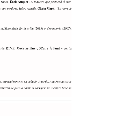
e Dios
),
Enric Auquer
(
El maestro que prometió el mar,
s nos perdone, Saben Aquell
),
Gloria March
(
La mort de
la multipremiada
En la orilla
(2013) o
Crematorio (2007)
,
ón de
RTVE, Movistar Plus+, 3Cat
y
À Punt
y con la
os, especialmente en su cuñado, Antonio. Ana intenta curar
 valdrán de poco o nada: el sacrificio no siempre tiene su