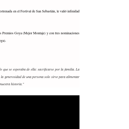
estrenada en el Festival de San Sebastián, le valió infinidad
los Premios Goya (Mejor Montaje) y con tres nominaciones
Vega).
 que se esperaba de ella: sacrificarse por la familia. La
es, la generosidad de una persona solo sirve para alimentar
nuestra historia."