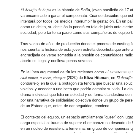
El desafío de Sofía
es la historia de Sofía, joven brasileña de 17 a
va encaminado a ganar el campeonato. Cuando descubre que est
intentará por todos los medios interrumpir la gestación. En un pa
como un delito, su decisión la pondrá en tela de juicio ante cierto
sociedad, pero tanto su padre como sus compañeras de equipo la
Tras varios de años de producción donde el proceso de casting fu
nos cuenta la historia de esta joven estrella deportista que ante
encrucijada de verse sometida a la presión de comunidades radica
aborto es ilegal y conlleva penas severas.
El Acontecimient
En la línea argumental de títulos recientes como
casi nunca, a veces, siempre
El desafío
(2020) de
Eliza Hittman
, en
contrarreloj en la que la protagonista tendrá que buscar una soluc
voleibol y acceder a una beca que podría cambiar su vida. La cinea
drama individual que lidia en soledad y de forma clandestina co
por una narrativa de solidaridad colectiva donde un grupo de pers
de un Estado que, antes de dar seguridad, condena.
El contexto del equipo, un espacio ampliamente “queer” con jugad
carga especial al trauma de superar el embarazo no deseado de S
en un núcleo de resistencia femenina, un grupo de compañeras 