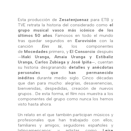
Esta producción de
Zesatenjuenaz
para ETB y
TVE retrata la historia del considerado como
el
grupo musical vasco más icónico de los
últimos 50 años
. Famosos en todo el mundo
tras quedar segundos en
Eurovisión
con la
Eres tú
canción
, los componentes
de
Mocedades
primero, y
El Consorcio
después
—
Iñaki Uranga, Amaia Uranga y Estibaliz
Uranga, Carlos Zubiaga y José Ipiña
—, cuentan
su historia desgranando
detalles y anécdotas
personales que han permanecido
inéditos
durante medio siglo. Cinco décadas
que dan para mucho: alegrías, desavenencias,
bienvenidas, despedidas, creación de nuevos
grupos… De esta forma, el film nos muestra a los
componentes del grupo como nunca los hemos
visto hasta ahora.
Un relato en el que también participan músicos y
profesionales que han trabajado con ellos;
familiares y amigos; seguidores españoles y
latinoamericanos; y artistas como
Leire