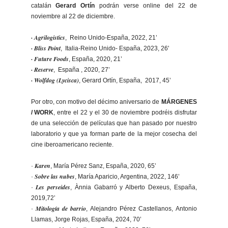
catalán
Gerard Ortín
podrán verse online del 22 de
noviembre al 22 de diciembre.
· Agrilogistics
, Reino Unido-España, 2022, 21’
· Bliss Point
, Italia-Reino Unido- España, 2023, 26'
· Future Foods
, España, 2020, 21’
· Reserve
, España , 2020, 27’
· Wolfdog (Lycisca)
, Gerard Ortín, España, 2017, 45’
Por otro, con motivo del décimo aniversario de
MÁRGENES
/ WORK
, entre el 22 y el 30 de noviembre podréis disfrutar
de una selección de películas que han pasado por nuestro
laboratorio y que ya forman parte de la mejor cosecha del
cine iberoamericano reciente.
Karen
·
, María Pérez Sanz, España, 2020, 65’
Sobre las nubes
·
, María Aparicio, Argentina, 2022, 146’
Les perseides
·
, Ànnia Gabarró y Alberto Dexeus, España,
2019,72’
Mitología de barrio
·
, Alejandro Pérez Castellanos, Antonio
Llamas, Jorge Rojas, España, 2024, 70’