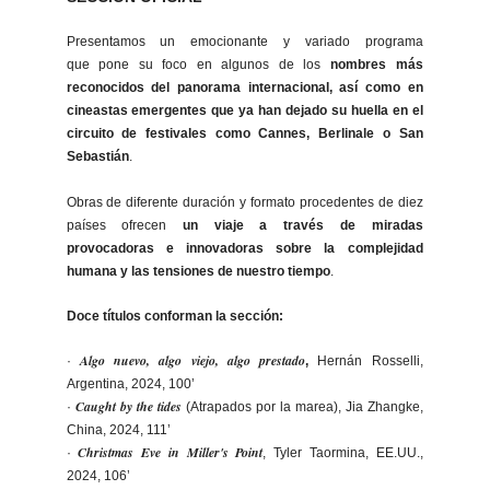
Presentamos un emocionante y variado programa
que pone su foco en algunos de los
nombres más
reconocidos del panorama internacional, así como en
cineastas emergentes que ya han dejado su huella en el
circuito de festivales como Cannes, Berlinale o San
Sebastián
.
Obras de diferente duración y formato procedentes de diez
países ofrecen
u
n viaje a través de miradas
provocadoras e innovadoras sobre la complejidad
humana y las tensiones de nuestro tiempo
.
Doce títulos conforman la sección:
Algo nuevo, algo viejo, algo prestado
·
,
Hernán Rosselli,
Argentina, 2024, 100’
Caught by the tides
·
(Atrapados por la marea), Jia Zhangke,
China, 2024, 111’
Christmas Eve in Miller's Point
·
, Tyler Taormina, EE.UU.,
2024, 106’