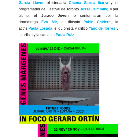
García Llovet
, el cineasta
Chema García Ibarra
y el
programador del Festival de Toronto
Jesse Cumming
, y
por
último, el
Jurado Joven
lo conformarán por la
dramaturga
Eva Mir
, el filósofo
Pablo Caldera
, la
actriz
Paula Losada
, el guionista y crítico
Yago de Torres
y
la artista y la cantante
Paula Ruiz
.