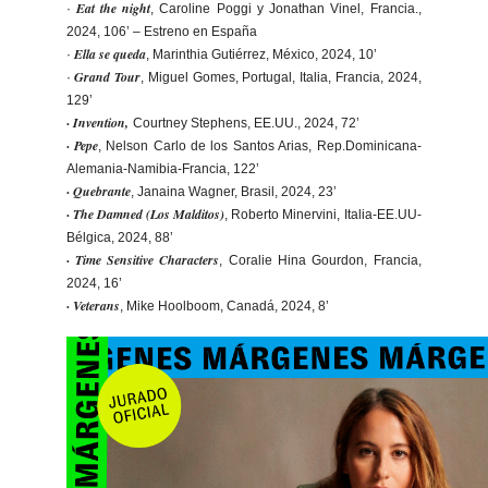
Eat the night
·
, Caroline Poggi y Jonathan Vinel, Francia.,
2024, 106’ – Estreno en España
Ella se queda
·
, Marinthia Gutiérrez​, México, 2024, 10’
Grand Tour
·
, Miguel Gomes, Portugal, Italia, Francia, 2024,
129’
· Invention,
Courtney Stephens, EE.UU., 2024, 72’
· Pepe
, Nelson Carlo de los Santos Arias, Rep.Dominicana-
Alemania-
Namibia-Francia, 122’
· Quebrante
, Janaina Wagner, Brasil, 2024, 23’
· The Damned (Los Malditos)
, Roberto Minervini, Italia-EE.UU-
Bélgica, 2024, 88’
· Time Sensitive Characters
, Coralie Hina Gourdon, Francia,
2024, 16’
· Veterans
, Mike Hoolboom, Canadá, 2024, 8’