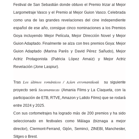
Festival de San Sebastián donde obtuvo el Premio Irizar al Mejor
Largometraje Vasco y el Premio al Mejor Guion Vasco. Celebrada
como una de las grandes revelaciones del cine independiente
español de ese año, consigue cinco nominaciones a los Premios
Goya incluyendo Mejor Película, Mejor Dirección Novel y Mejor
Guion Adaptado. Finalmente se alza con tres premios Goya: Mejor
Guion Adaptado (Marina Parés y David Pérez Sañudo), Mejor
Actriz Protagonista (Patricia López Arnaiz) y Mejor Actriz
Revelación (Jone Laspiur).
Los últimos románticos /
Azken erromantikoak
Tras
su siguiente
Sacamantecas
proyecto será
(Amania Films y La Claqueta, con la
participación de ETB, RTVE, Amazon y Latido Films) que se rodará
entre 2024 y 2025.
Con sus cortometrajes ha logrado más de 200 premios y ha sido
seleccionado en festivales como Málaga (biznaga a mejor
director), Clermont-Ferrand, Gijón, Seminci, ZINEBI, Manchester,
Sitges o Brest.