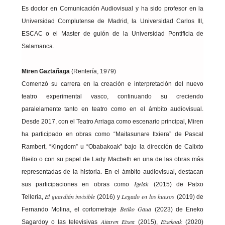
Es doctor en Comunicación Audiovisual y ha sido profesor en la
Universidad Complutense de Madrid, la Universidad Carlos III,
ESCAC o el Master de guión de la Universidad Pontificia de
Salamanca.
Miren Gaztañaga
(Rentería, 1979)
Comenzó su carrera en la creación e interpretación del nuevo
teatro experimental vasco, continuando su creciendo
paralelamente tanto en teatro como en el ámbito audiovisual.
Desde 2017, con el Teatro Arriaga como escenario principal, Miren
ha participado en obras como “Maitasunare Itxiera” de Pascal
Rambert, “Kingdom” u “Obabakoak” bajo la dirección de Calixto
Bieito o con su papel de Lady Macbeth en una de las obras más
representadas de la historia. En el ámbito audiovisual, destacan
Igelak
sus participaciones en obras como
(2015) de Patxo
El guardián invisible
Legado en los huesos
Telleria,
(2016) y
(2019) de
Betiko Gaua
Fernando Molina, el cortometraje
(2023) de Eneko
Aitaren Etxea
Etxekoak
Sagardoy o las televisivas
(2015),
(2020)