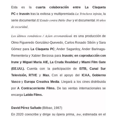
Esta es la
cuarta colaboración entre La Claqueta
La Trinchera infinita
PC
e
Irusoin
tras la exitosa y multipremiada
, la
El Estado contra Pablo Ibar
30 años
serie documental
y el documental
de oscuridad
.
Los últimos románticos /
Azken erromantikoak
es una producción de
Olmo Figueredo González-Quevedo, Carlos Rosado Sibón y Sara
Gómez para
La Claqueta PC
; Ander Sagardoy, Ander Barinaga-
Rementeria y Xabier Berzosa para
Irusoin; en coproducción con
Irune y Miguel Maria AIE, La Cruda Realidad
y
Miami Film Gate
(EE.UU.).
Cuenta con la participación de
EITB, Canal Sur
Televisión, RTVE
y
Max.
Con el apoyo del
ICAA, Gobierno
Vasco
y
Europa Creativa Media
. Llegará a los cines distribuida
por
A Contracorriente Films.
De las ventas internacionales se
encarga
Latido Films.
David Pérez Sañudo
(Bilbao, 1987)
Ane
En 2020 coescribe y dirige su ópera prima,
, estrenada en el