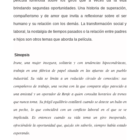
película luminosa sobre los giros que a veces da la vida
brindando segundas oportunidades. Una historia de superación,
compañerismo y de amor que invita a reflexionar sobre el ser
humano y su relación con los demás. La transformación social y
laboral, la nostalgia de tiempos pasados o la relación entre padres
e hijos son otros temas que aborda la película.
Sinopsis
Irune, una mujer insegura, solitaria y con tendencias hipocondríacas,
trabaja en una fábrica de papel situada en las afueras de un pueblo
industrial. Su vida se limita a un reducido círculo de conocidos: sus
compañeros de trabajo, una vecina con la que comparte algo parecido a
una amistad y un operador de Renfe a quien consulta horarios de trenes
que nunca toma. Su frágil equilibrio estallará cuando se detecte un bulto en
un pecho, lo que coincidirá con un conflicto laboral en el que se ve
implicada. Es entonces cuando su vida toma un giro inesperado,
ofreciéndole la oportunidad que, quizás sin saberlo, siempre había estado
esperando.