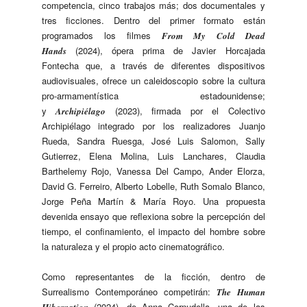
competencia, cinco trabajos más; dos documentales y
tres ficciones. Dentro del primer formato están
programados los filmes
From My Cold Dead
(2024), ópera prima de Javier Horcajada
Hands
Fontecha que, a través de diferentes dispositivos
audiovisuales, ofrece un caleidoscopio sobre la cultura
pro-armamentística estadounidense;
y
(2023), firmada por el Colectivo
Archipiélago
Archipiélago integrado por los realizadores Juanjo
Rueda, Sandra Ruesga, José Luis Salomon, Sally
Gutierrez, Elena Molina, Luis Lanchares, Claudia
Barthelemy Rojo, Vanessa Del Campo, Ander Elorza,
David G. Ferreiro, Alberto Lobelle, Ruth Somalo Blanco,
Jorge Peña Martín & María Royo. Una propuesta
devenida ensayo que reflexiona sobre la percepción del
tiempo, el confinamiento, el impacto del hombre sobre
la naturaleza y el propio acto cinematográfico.
Como representantes de la ficción, dentro de
Surrealismo Contemporáneo competirán:
The Human
(2024), de Anna Cornudella, una de las
Hibernation