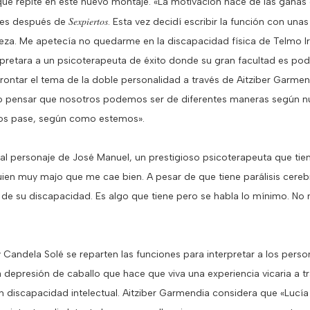
ue repite en este nuevo montaje. «La motivación nace de las ganas
Sexpiertos
tes después de
. Esta vez decidí escribir la función con una
a. Me apetecía no quedarme en la discapacidad física de Telmo Irur
rpretara a un psicoterapeuta de éxito donde su gran facultad es pod
rontar el tema de la doble personalidad a través de Aitziber Garme
o pensar que nosotros podemos ser de diferentes maneras según nu
nos pase, según como estemos».
 al personaje de José Manuel, un prestigioso psicoterapeuta que tien
ien muy majo que me cae bien. A pesar de que tiene parálisis cerebr
 de su discapacidad. Es algo que tiene pero se habla lo mínimo. No
 Candela Solé se reparten las funciones para interpretar a los perso
na depresión de caballo que hace que viva una experiencia vicaria a t
n discapacidad intelectual. Aitziber Garmendia considera que «Lucía