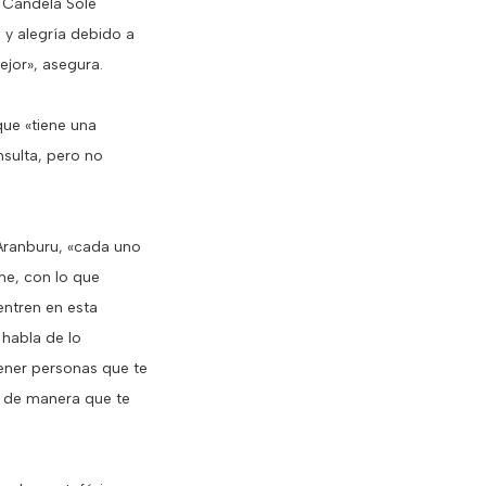
. Candela Solé
 y alegría debido a
ejor», asegura.
que «tiene una
nsulta, pero no
Aranburu, «cada uno
ne, con lo que
entren en esta
 habla de lo
ener personas que te
, de manera que te