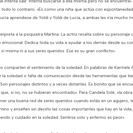
 intenta salir. Intenta buscarse a ella misma pero no se encuentra»
s todo lo contrario. «Es como una niña que actúa con espontaneidad
Lucía aprendiese de Yoldi y Yoldi de Lucía, a ambas les iría mucho m
rpreta a la psiquiatra Martina. La actriz resalta sobre su personaje 
 o emocional. Dedica toda su vida a ayudar a los demás desde su co
sí misma ni a sus seres queridos. Ese es su gran conflicto».
es comparten el sentimiento de la soledad. En palabras de Karmele 
 la soledad o falta de comunicación desde las herramientas que tie
 Son personajes distintos y a veces distantes. Es bonito que se encu
que, si no, no se hubieran encontrado». Para Candela Solé, «la obra
ener una buena red de seres queridos cuando estás en un agujero, t
ino y enseñen sin decirlo las cosas importantes que hay en la vida
erido y cuidado en la soledad. Sentirse solo y enfermo es peor».