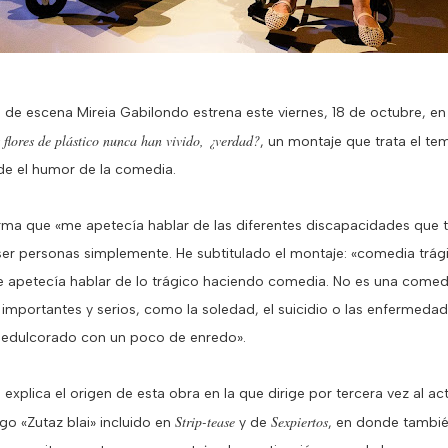
a de escena Mireia Gabilondo estrena este viernes, 18 de octubre, e
 flores de plástico nunca han vivido, ¿verdad?
, un montaje que trata el te
e el humor de la comedia.
irma que «me apetecía hablar de las diferentes discapacidades que
er personas simplemente. He subtitulado el montaje: «comedia trág
 apetecía hablar de lo trágico haciendo comedia. No es una comedi
importantes y serios, como la soledad, el suicidio o las enfermeda
 edulcorado con un poco de enredo».
 explica el origen de esta obra en la que dirige por tercera vez al ac
Strip-tease
Sexpiertos
o «Zutaz blai» incluido en
y de
, en donde también