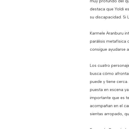
muy profundo del que
destaca que Yoldi e
su discapacidad. Si 
Karmele Aranburu inte
parálisis metafísica
consigue ayudarse a 
Los cuatro personaj
busca cómo afrontar
puede y tiene cerca.
puesta en escena ya 
importante que es t
acompañan en el cam
sientas arropado, qu