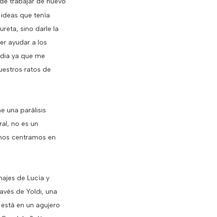
 de trabajar de nuevo
s ideas que tenía
eta, sino darle la
er ayudar a los
ndia ya que me
estros ratos de
e una parálisis
al, no es un
 nos centramos en
najes de Lucía y
ravés de Yoldi, una
 está en un agujero