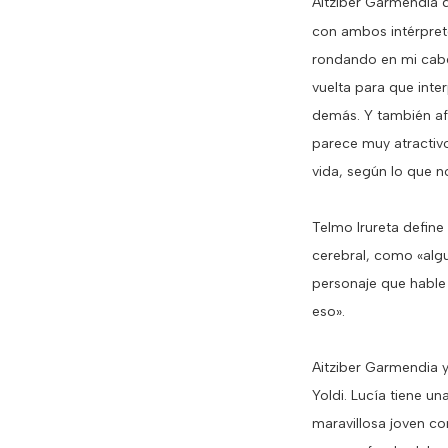
Aitziber Garmendia q
con ambos intérpre
rondando en mi cabez
vuelta para que inte
demás. Y también af
parece muy atractiv
vida, según lo que 
Telmo Irureta define
cerebral, como «algu
personaje que hable
eso».
Aitziber Garmendia y
Yoldi. Lucía tiene u
maravillosa joven co