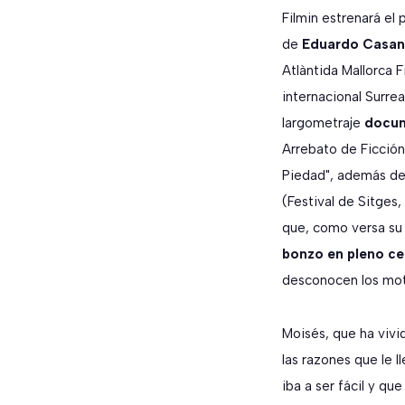
Filmin estrenará el
de
Eduardo Casan
Atlàntida Mallorca F
internacional Surre
largometraje
docum
Arrebato de Ficción
Piedad", además de 
(Festival de Sitges,
que, como versa su s
bonzo en pleno ce
desconocen los mot
Moisés, que ha viv
las razones que le l
iba a ser fácil y qu