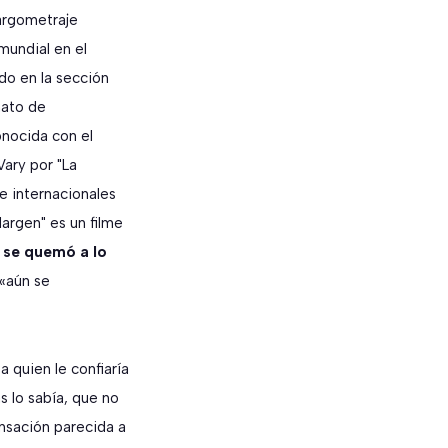
largometraje
 mundial en el
ndo en la sección
mato de
onocida con el
Vary por "La
e internacionales
Margen" es un filme
 se quemó a lo
 «aún se
 quien le confiaría
s lo sabía, que no
ensación parecida a