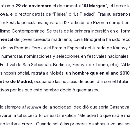
 próximo
29 de noviembre
el documental “
Al Margen
”, el tercer 
ova
, el director detrás de “Pieles” o “La Piedad”. Tras su estreno
ilm Fest, la película inaugurará la 12ª edición de Rizoma compitie
alismo Contemporáneo. Se trata de la primera incursión en el for
ental
del joven cineasta madrileño, cuya filmografía ha sido rec
 de los Premios Feroz y el Premio Especial del Jurado de Karlovy 
numerosas nominaciones y selecciones en festivales nacionales 
 Festival de San Sebastián, Berlinale, Festival de Torino, etc). "Al 
inopsis oficial, retrata a Moisés,
un hombre que en el año 2010
ntro de Madrid
, ocupando las noticias de aquel día con el titular
ivos por los que este hombre decidió quemarse».
Al Margen
ido siempre
de la sociedad, decidió que sería Casanova a
levaron a tal suceso. El cineasta explica: “Me advirtió que nadie má
e no le iba a creer… Cuando soltó las primeras palabras tuve una s