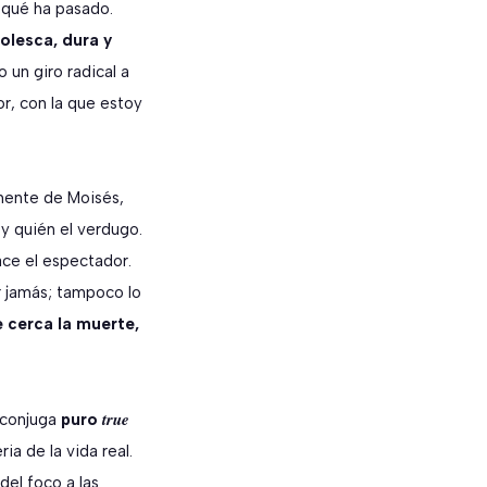
 qué ha pasado.
olesca, dura y
 un giro radical a
r, con la que estoy
 mente de Moisés,
 y quién el verdugo.
ace el espectador.
ar jamás; tampoco lo
e cerca la muerte,
true
 conjuga
puro
ia de la vida real.
del foco a las