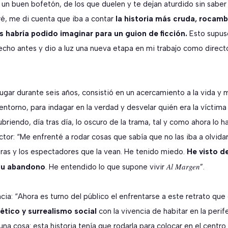
 un buen bofetón, de los que duelen y te dejan aturdido sin saber
, me di cuenta que iba a contar
la historia más cruda, rocamb
 habría podido imaginar para un guion de ficción.
Esto supuso
echo antes y dio a luz una nueva etapa en mi trabajo como directo
 lugar durante seis años, consistió en un acercamiento a la vida y
entorno, para indagar en la verdad y desvelar quién era la víctima
riendo, día tras día, lo oscuro de la trama, tal y como ahora lo h
ctor: “Me enfrenté a rodar cosas que sabía que no las iba a olvid
ras y los espectadores que la vean. He tenido miedo.
He visto d
Al Margen
 su abandono
. He entendido lo que supone vivir
”.
cia: “Ahora es turno del público el enfrentarse a este retrato que
tético y surrealismo social
con la vivencia de habitar en la perifer
una cosa: esta historia tenía que rodarla para colocar en el centro 