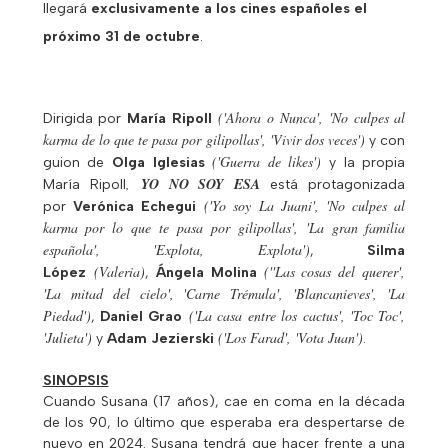
llegará
exclusivamente a los cines españoles el
próximo 31 de octubre
.
('Ahora o Nunca', 'No culpes al
Dirigida por
María Ripoll
karma de lo que te pasa por gilipollas', 'Vivir dos veces')
y con
('Guerra de likes')
guion de
Olga Iglesias
y la propia
,
YO NO SOY ESA
María Ripoll
está protagonizada
('Yo soy La Juani', 'No culpes al
por
Verónica Echegui
karma por lo que te pasa por gilipollas', 'La gran familia
española', 'Explota, Explota')
,
Silma
(Valeria)
(''Las cosas del querer',
López
,
Ángela Molina
'La mitad del cielo', 'Carne Trémula', 'Blancanieves', 'La
Piedad')
('La casa entre los cactus', 'Toc Toc',
,
Daniel Grao
'Julieta')
('Los Farad', 'Vota Juan')
y
Adam Jezierski
.
SINOPSIS
Cuando Susana (17 años), cae en coma en la década
de los 90, lo último que esperaba era despertarse de
nuevo en 2024. Susana tendrá que hacer frente a una