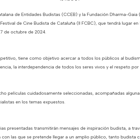
alana de Entidades Budistas (CCEB) y la Fundación Dharma-Gaia 
Festival de Cine Budista de Cataluña (II FCBC), que tendrá lugar en 
27 de octubre de 2024.
mpetitivo, tiene como objetivo acercar a todos los públicos al budism
lencia, la interdependencia de todos los seres vivos y el respeto po
 ocho películas cuidadosamente seleccionadas, acompañadas algunas
alistas en los temas expuestos.
orias presentadas transmitirán mensajes de inspiración budista, a tr
ón con las que se pretende llegar a un amplio público, tanto budista