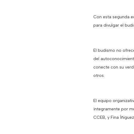
Con esta segunda edic
para divulgar el budi
El budismo no ofrec
del autoconocimient
conecte con su verda
otros.
El equipo organizati
íntegramente por mu
CCEB, y Fina Íñigue