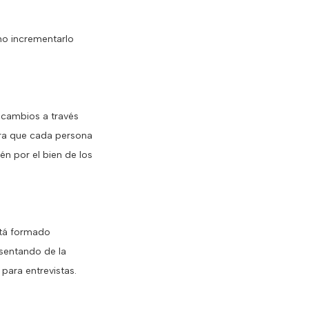
ino incrementarlo
cambios a través
ara que cada persona
n por el bien de los
stá formado
esentando de la
 para entrevistas.