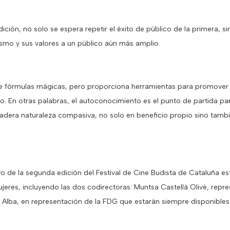
ión, no solo se espera repetir el éxito de público de la primera, s
smo y sus valores a un público aún más amplio.
e fórmulas mágicas, pero proporciona herramientas para promover 
o. En otras palabras, el autoconocimiento es el punto de partida p
dera naturaleza compasiva, no solo en beneficio propio sino tambié
vo de la segunda edición del Festival de Cine Budista de Cataluña e
jeres, incluyendo las dos codirectoras: Muntsa Castellà Olivé, repr
z Alba, en representación de la FDG que estarán siempre disponibles