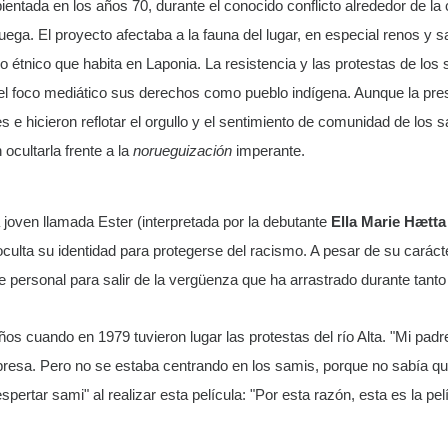
ientada en los años 70, durante el conocido conflicto alrededor de la 
ruega. El proyecto afectaba a la fauna del lugar, en especial renos y s
étnico que habita en Laponia. La resistencia y las protestas de los 
n el foco mediático sus derechos como pueblo indígena. Aunque la pre
e hicieron reflotar el orgullo y el sentimiento de comunidad de los 
ocultarla frente a la
norueguización
imperante.
a joven llamada Ester (interpretada por la debutante
Ella Marie Hætta
ulta su identidad para protegerse del racismo. A pesar de su carácte
 personal para salir de la vergüenza que ha arrastrado durante tanto
ños cuando en 1979 tuvieron lugar las protestas del río Alta. "Mi pad
 presa. Pero no se estaba centrando en los samis, porque no sabía qu
spertar sami" al realizar esta película: "Por esta razón, esta es la 