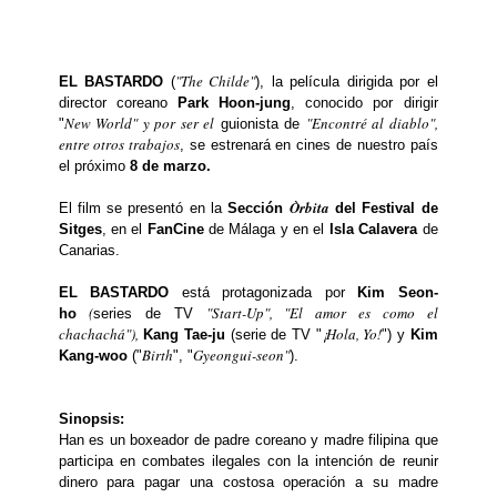
"The Childe"
EL BASTARDO
(
), la película dirigida por el
director coreano
Park Hoon-jung
, conocido por dirigir
New World" y por ser el
"Encontré al diablo",
"
guionista de
entre otros trabajos
, se estrenará en cines de nuestro país
el próximo
8 de marzo.
Òrbita
El film se presentó en la
Sección
del Festival de
Sitges
, en el
FanCine
de Málaga y en el
Isla Calavera
de
Canarias.
EL BASTARDO
está protagonizada por
Kim Seon-
(
"Start-Up", "El amor es como el
ho
series de TV
chachachá"
),
¡Hola, Yo!
Kang Tae-ju
(serie de TV "
") y
Kim
Birth
Gyeongui-seon"
Kang-woo
("
", "
).
Sinopsis:
Han es un boxeador de padre coreano y madre filipina que
participa en combates ilegales con la intención de reunir
dinero para pagar una costosa operación a su madre