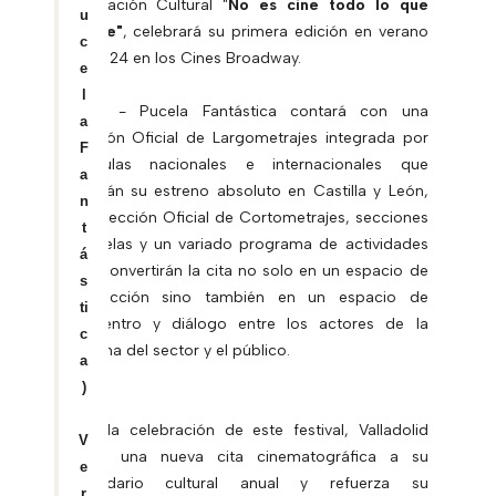
Asociación Cultural "
No es cine todo lo que
u
reluce"
, celebrará su primera edición en verano
c
de 2024 en los Cines Broadway.
e
l
PUFA - Pucela Fantástica contará con una
a
Sección Oficial de Largometrajes integrada por
F
películas nacionales e internacionales que
a
tendrán su estreno absoluto en Castilla y León,
n
una Sección Oficial de Cortometrajes, secciones
t
paralelas y un variado programa de actividades
á
que convertirán la cita no solo en un espacio de
s
proyección sino también en un espacio de
ti
encuentro y diálogo entre los actores de la
c
cadena del sector y el público.
a
)
Con la celebración de este festival, Valladolid
V
suma una nueva cita cinematográfica a su
e
calendario cultural anual y refuerza su
r