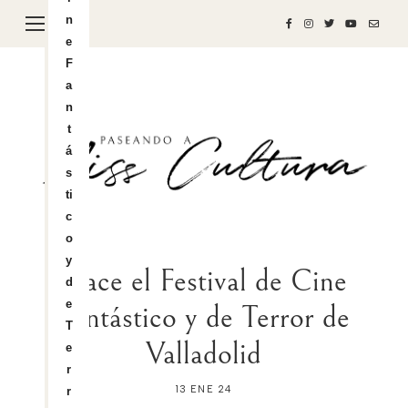
n
e
F
a
n
t
á
s
ti
c
o
y
Nace el Festival de Cine
d
e
Fantástico y de Terror de
T
Valladolid
e
r
13 ENE 24
r