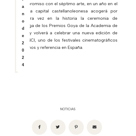
compromiso con el séptimo arte, en un año en el
a
que la capital castellanoleonesa acogerá por
n
primera vez en la historia la ceremonia de
o
entrega de los Premios Goya de la Academia de
d
Cine y volverá a celebrar una nueva edición de
e
SEMINCI, uno de los festivales cinematográficos
2
decanos y referencia en España.
0
2
4
NOTICIAS