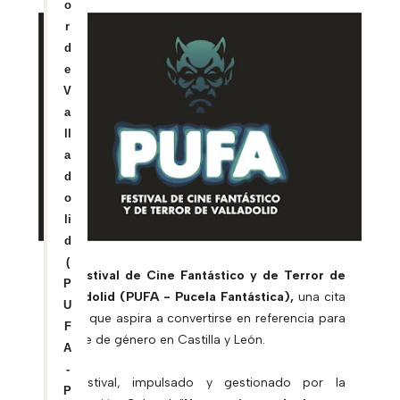
o
r
d
e
V
a
ll
a
d
o
li
d
(
El Festival de Cine Fantástico y de Terror de
P
Valladolid (PUFA - Pucela Fantástica)
,
una cita
U
anual que aspira a convertirse en referencia para
F
el cine de género en Castilla y León.
A
-
El festival, impulsado y gestionado por la
P