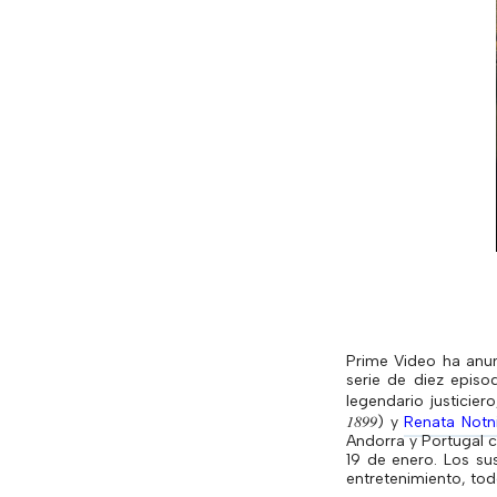
Prime Video ha anu
serie de diez episo
legendario justicie
1899
) y
Renata
Notn
Andorra y Portugal c
19 de enero. Los su
entretenimiento, to