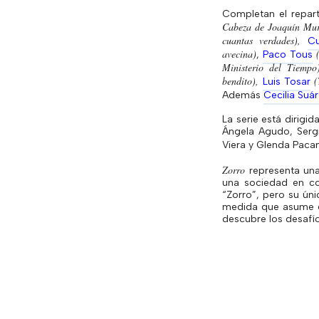
Completan el repar
Cabeza de Joaquín Murr
cuantas verdades),
Cu
avecina)
,
Paco
Tous
Ministerio del Tiempo)
bendito),
(
Luis
Tosar
Además
Cecilia Suá
La serie está dirigi
Ángela Agudo, Ser
Viera y Glenda
Pacan
Zorro
representa una 
una sociedad en c
“Zorro”, pero su úni
medida que asume el
descubre los desafío