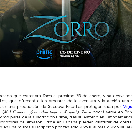
Zorro
nciado que estrenará
el próximo 25 de enero, y ha desvelado e
dios, que ofrecerá a los amantes de la aventura y la acción una 
ro, es una producción de Secuoya Estudios protagonizada por
Mig
Mal Criados, ¿Qué culpa tiene el Karma?
Zorro
i
(
).
podrá verse en Pri
omo parte de la suscripción Prime, tras su estreno en Latinoaméric
scriptores de Amazon Prime en España pueden disfrutar de ofertas
do en una misma suscripción por tan solo 4.99€ al mes o 49.90€ al 