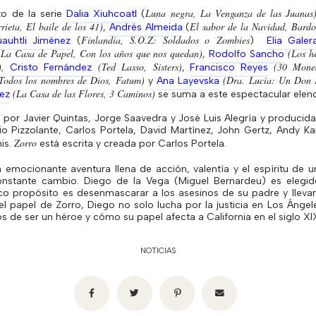
Luna negra, La Venganza de las Juanas
to de la serie
Dalia
Xiuhcoatl
(
ieta, El baile de los 41)
El sabor de la Navidad, Bardo
,
Andrés Almeida
(
Finlandia, S.O.Z: Soldados o
Zombies
auhtli
Jiménez
(
)
Elia Galer
(La Casa de Papel, Con los años que nos quedan)
(Los h
,
Rodolfo Sancho
,
(Ted Lasso,
Sisters
)
(30 Mone
Cristo Fernández
,
Francisco Reyes
Todos los nombres de Dios,
Fatum
)
(Dra. Lucía: Un Don E
y
Ana
Layevska
(La Casa de las Flores, 3 Caminos)
rez
se suma a este espectacular elen
da por Javier Quintas, Jorge Saavedra y José Luis Alegría y produci
gio
Pizzolante
, Carlos
Portela
, David Martínez, John
Gertz
, Andy Ka
Zorro
is
.
está escrita y creada por Carlos
Portela
.
emocionante aventura llena de acción, valentía y el espíritu de un
onstante cambio. Diego de la Vega (Miguel
Bernardeu
) es elegi
co propósito es desenmascarar a los asesinos de su padre y llevarlo
 papel de Zorro, Diego no solo lucha por la justicia en Los Ángel
s de ser un héroe y cómo su papel afecta a California en el siglo XI
NOTICIAS