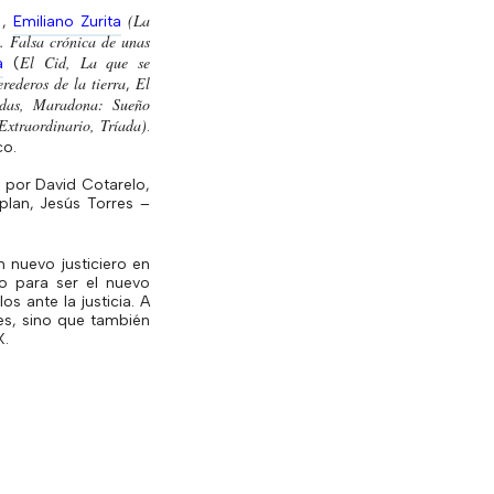
)
(La
,
Emiliano Zurita
. Falsa crónica de unas
El Cid, La que se
a
(
erederos de la tierra
El
,
das, Maradona: Sueño
xtraordinario, Tríada)
.
co.
da por David
Cotarelo
,
plan, Jesús Torres –
 nuevo justiciero en
do para ser el nuevo
s ante la justicia. A
es, sino que también
X.