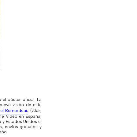
l póster oficial. La
nueva visión de este
Élite,
uel
Bernardeau
(
me Video en España,
a y Estados Unidos el
, envíos gratuitos y
año.