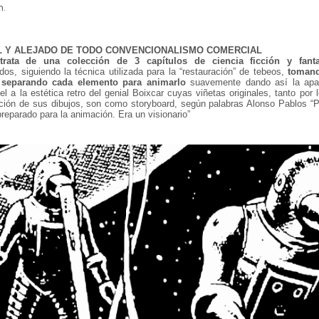
n.
L Y ALEJADO DE TODO CONVENCIONALISMO COMERCIAL
rata de una colección de 3 capítulos de ciencia ficción y fanta
s, siguiendo la técnica utilizada para la “restauración” de tebeos,
tomand
y separando cada elemento para animarlo
suavemente dando así la apar
l a la estética retro del genial Boixcar cuyas viñetas originales, tanto po
ación de sus dibujos, son como storyboard, según palabras Alonso Pablos “
preparado para la animación. Era un visionario”