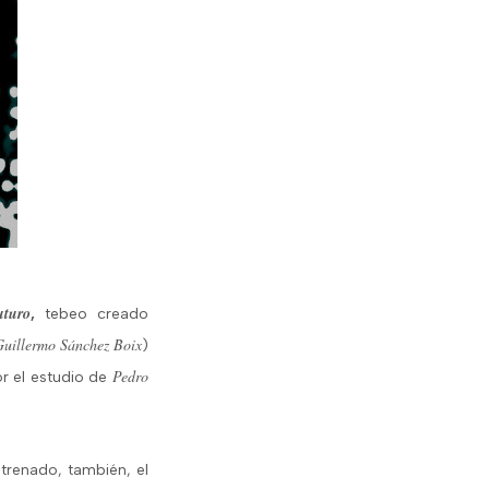
turo
,
tebeo creado
uillermo Sánchez Boix
)
Pedro
or el estudio de
trenado, también, el