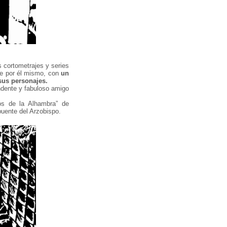
 cortometrajes y series
te por él mismo, con
un
sus personajes.
endente y fabuloso amigo
os de la Alhambra” de
puente del Arzobispo.