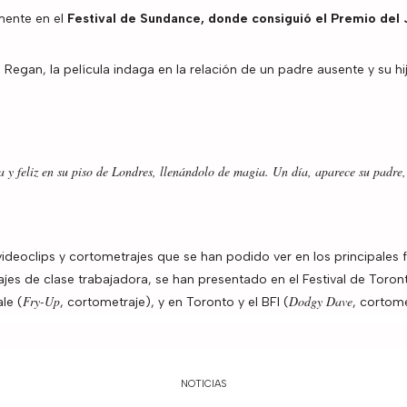
lmente en el
Festival de Sundance, donde consiguió el Premio del
te Regan, la película indaga en la relación de un padre ausente y su h
 y feliz en su piso de Londres, llenándolo de magia. Un día, aparece su padre, 
deoclips y cortometrajes que se han podido ver en los principales fe
jes de clase trabajadora, se han presentado en el Festival de Toron
Fry-Up
Dodgy Dave
le (
, cortometraje), y en Toronto y el BFI (
, cortome
NOTICIAS