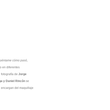
uéntame cómo pasó,
 en diferentes
 fotografía de
Jorge
ga y Daniel Rincón
se
 encargan del maquillaje