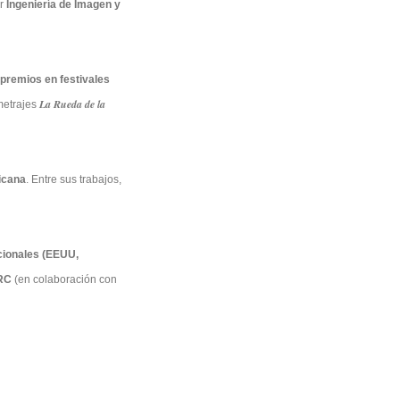
r
Ingeniería de Imagen y
premios en festivales
La Rueda de la
metrajes
icana
. Entre sus trabajos,
cionales
(EEUU,
IRC
(en colaboración con