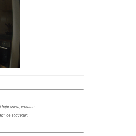
l bajo astral, creando
il de etiquetar".