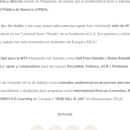
ista y director
nacido en Pamplona. Su pasión por la creatividad le llevó a estudia
d Pública de Navarra
(UPNA).
Kiss Me Malibu
Las cosas nunca salen como uno espera
,
y
han cosechado
más de 40 
ndose en los “Linwood Dunn Theater” de la Academia en L.A. Sus guiones y corto
a Aukera
han sido premiados en festivales de Europa y EEUU
clips para la MTV
trabajando con bandas como
Half Foot Outside
y
Reina Republ
rar
spots y corporativos
para las marcas
Decathlon, Friloves, ACR
o
Pentabiol.
 de cineasta con la de trabajo como
consultor audiovisual en proyectos interna
)
escribiendo y dirigiendo para empresas como
International Rescue Commitee, 
RNSYS E-Learning
de Canada o
“NOB HILL IS 100”
en Albuquerque, EEUU
NOTICIAS