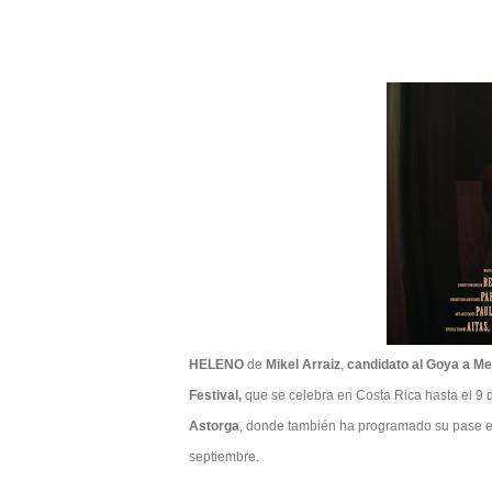
HELENO
de
Mikel Arraiz
,
candidato al Goya a Me
Festival,
que se celebra en Costa Rica hasta el 9 
Astorga
, donde también ha programado su pase e
septiembre.