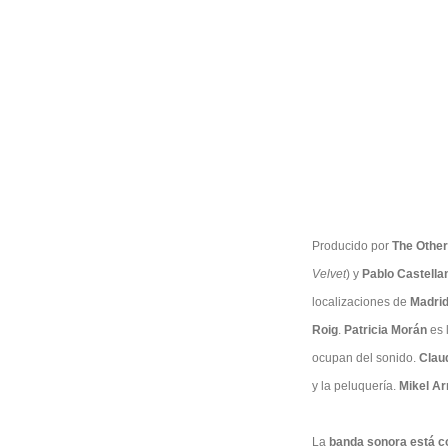
Producido por
The Othe
Velvet
) y
Pablo Castella
localizaciones de
Madri
Roig
.
Patricia Morán
es 
ocupan del sonido.
Clau
y la peluquería.
Mikel Ar
La
banda sonora está 