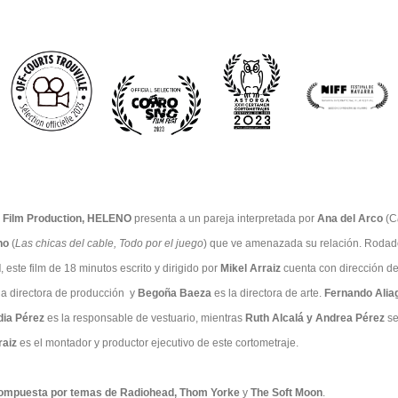
r Film Production, HELENO
presenta a un pareja interpretada por
Ana del Arco
(C
no
(
Las chicas del cable, Todo por el juego
) que ve amenazada su relación. Rodado
d
, este film de 18 minutos escrito y dirigido por
Mikel Arraiz
cuenta con dirección de
la directora de producción y
Begoña Baeza
es la directora de arte.
Fernando Alia
dia Pérez
es la responsable de vestuario, mientras
Ruth Alcalá y Andrea Pérez
se
raiz
es el montador y productor ejecutivo de este cortometraje.
compuesta por temas de Radiohead, Thom Yorke
y
The Soft Moon
.