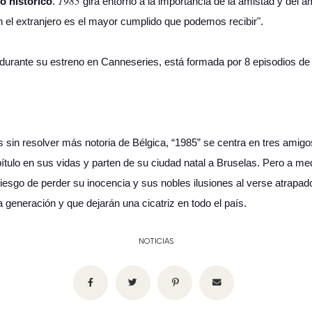
1985
o histórico
.
gira entorno a la importancia de la amistad y del a
en el extranjero es el mayor cumplido que podemos recibir".
durante su estreno en Canneseries, está formada por 8 episodios de 
es sin resolver más notoria de Bélgica, “1985” se centra en tres ami
ulo en sus vidas y parten de su ciudad natal a Bruselas. Pero a me
l riesgo de perder su inocencia y sus nobles ilusiones al verse atrapa
eneración y que dejarán una cicatriz en todo el país.
NOTICIAS