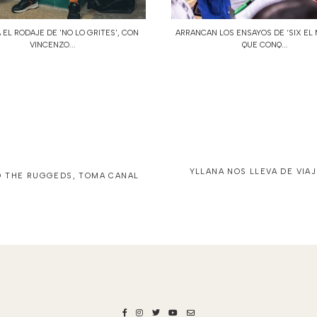
 EL RODAJE DE 'NO LO GRITES', CON
ARRANCAN LOS ENSAYOS DE ‘SIX EL 
VINCENZO...
QUE CONQ...
YLLANA NOS LLEVA DE VIAJ
O THE RUGGEDS, TOMA CANAL