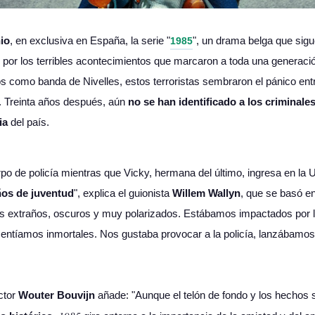
io
, en exclusiva en España, la serie "
", un drama belga que sigu
1985
, por los terribles acontecimientos que marcaron a toda una generac
s como banda de Nivelles, estos terroristas sembraron el pánico ent
. Treinta años después, aún
no se han identificado a los criminale
ria
del país.
rpo de policía mientras que Vicky, hermana del último, ingresa en la 
años de juventud
", explica el guionista
Willem Wallyn
, que se basó e
mpos extraños, oscuros y muy polarizados. Estábamos impactados por 
entíamos inmortales. Nos gustaba provocar a la policía, lanzábamos 
ector
Wouter Bouvijn
añade: "Aunque el telón de fondo y los hechos 