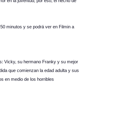
mor en la juventud; por eso, el hecho de
50 minutos y se podrá ver en Filmin a
gos: Vicky, su hermano Franky y su mejor
dida que comienzan la edad adulta y sus
dos en medio de los horribles