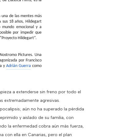
a, de
Elastica
Films, es la
en una de las mentes más
A sus 18 años, Hildegart
vo mundo emocional y a
posible por impedir que
 “Proyecto Hildegart”.
Nostromo
Pictures
. Una
tagonizada por Francisco
va y
Adrián Guerra
como
pieza a extenderse sin freno por todo el
ras extremadamente agresivas.
pocalipsis; aún no ha superado la pérdida
eprimido y aislado de su familia, con
ndo la enfermedad cobra aún más fuerza,
a con ella en Canarias, pero el plan