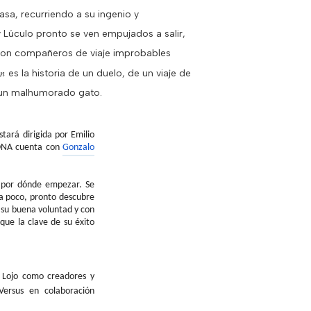
sa, recurriendo a su ingenio y
y Lúculo pronto se ven empujados a salir,
, con compañeros de viaje improbables
fin
es la historia de un duelo, de un viaje de
y un malhumorado gato.
ará dirigida por Emilio
ONA
cuenta con
Gonzalo
i por dónde empezar. Se
ra poco, pronto descubre
n su buena voluntad y con
que la clave de su éxito
e
Lojo
como creadores y
ersus en colaboración