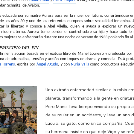
r Paula Ortiz con
Eduard
Sola
y
Clara
Roquet
a cargo del guion. María Zamor
tefan
Schmitz
, de
Avalon
.
y educada por su madre Aurora para ser la mujer del futuro, convirtiéndose 
 de los años 30 y uno de los referentes europeos sobre sexualidad femenina. 
ar la libertad y conoce a Abel
Vilella
, quien le ayuda a explorar un nue
 nido materno. Aurora teme perder el control sobre su hija y hace todo lo 
 dos mujeres se enfrentarán durante una noche de verano de 1933 poniendo fin al
 PRINCIPIO DEL FIN
hriller y acción basada en el exitoso libro de
Manel
Loureiro
y producida por
lena de adrenalina, tensión y acción con toques de drama y comedia. Está pro
s Torrens
, escrita por
Ángel Agudo
, y con
Nuria Valls
como productora ejecuti
Una extraña enfermedad similar a la rabia em
planeta, transformando a la gente en criatu
Pero
Manel
lleva tiempo viviendo su propio a
de su mujer en un accidente, y lleva un año d
Lúculo, su gato, como única compañía. Cua
su hermana insiste en que deje Vigo y se reún