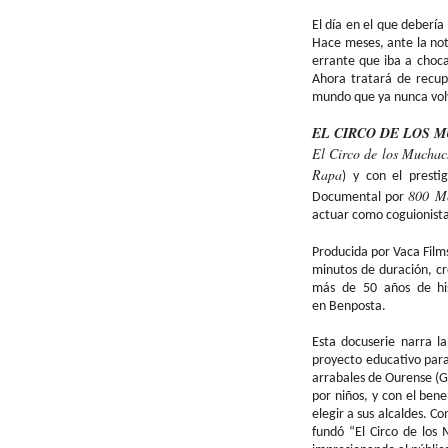
El día en el que debería
Hace meses, ante la noti
errante que iba a choca
Ahora tratará de recupe
mundo que ya nunca volv
EL CIRCO DE LOS 
El Circo de los Mucha
Rapa
) y con el presti
800 Me
Documental por
actuar como coguionista
Producida por Vaca Film
minutos de duración, cr
más de 50 años de his
en
Benposta
.
Esta
docuserie
narra la
proyecto educativo para 
arrabales de Ourense (G
por niños, y con el ben
elegir a sus alcaldes. C
fundó “El Circo de los 