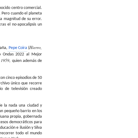
onocido centro comercial.
. Pero cuando el planeta
la magnitud de su error.
ras el no-apocalipsis un
Hierro,
paña,
Pepe
Coira
(
io Ondas 2022 al Mejor
 1959
, quien además de
on cinco episodios de 50
rchivo único que recorre
o de televisión creado
 de la nada una ciudad y
un pequeño barrio en los
aduana propia, gobernada
ocesos democráticos para
ucación e ilusión y Silva
a recorrer todo el mundo