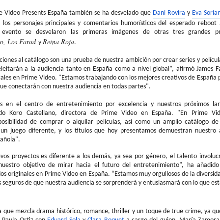
me Video
Presents
España también se ha desvelado que
Dani Rovira
y
Eva Soria
 los personajes principales y comentarios humorísticos del esperado
reboot
 evento se desvelaron las primeras imágenes de otras tres grandes pr
o, Los Farad
Reina Roja
y
.
iones al catálogo son una prueba de nuestra ambición por crear series y películ
eleitarán a la audiencia tanto en España como a nivel global”, afirmó James
F
cales en Prime Video. "Estamos trabajando con los mejores creativos de España p
e conectarán con nuestra audiencia en todas partes".
s en el centro de entretenimiento por excelencia y nuestros próximos lan
ado
Koro
Castellano, directora de Prime Video en España. "En Prime Vid
osibilidad de comprar o alquilar películas, así como un amplio catálogo de 
 un juego diferente, y
los títulos que hoy presentamos demuestran nuestro 
pañola
".
os proyectos es diferente a los demás, ya sea por género, el talento involuc
nuestro objetivo de mirar hacia el futuro del entretenimiento”, ha añadid
os originales en Prime Video en España. “Estamos muy orgullosos de la diversid
seguros de que nuestra audiencia se sorprenderá y entusiasmará con lo que está
a que mezcla drama histórico, romance, thriller y un toque de true
crime
, ya q