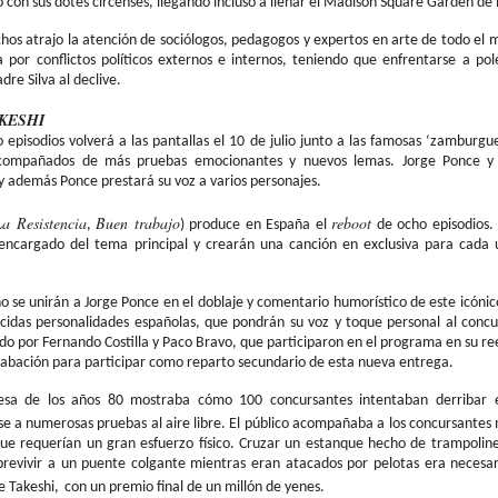
 con sus dotes circenses, llegando incluso a llenar el Madison
Square
Garden de 
hos atrajo la atención de sociólogos, pedagogos y expertos en arte de todo el
a por conflictos políticos externos e internos, teniendo que enfrentarse a po
dre Silva al declive.
KESHI
episodios volverá a las pantallas el 10 de julio junto a las famosas ‘
zamburgue
 acompañados de más pruebas emocionantes y nuevos lemas. Jorge Ponce y J
y además Ponce prestará su voz a varios personajes.
a Resistencia
Buen trabajo
reboot
,
) produce en España el
de ocho episodios.
encargado del tema principal y crearán una canción en exclusiva para cada u
no se unirán a Jorge Ponce en el doblaje y comentario humorístico de este icón
cidas personalidades españolas, que pondrán su voz y toque personal al concu
 por Fernando Costilla y Paco Bravo, que participaron en el programa en su ree
grabación para participar como reparto secundario de esta nueva entrega.
nesa de los años 80 mostraba cómo 100 concursantes intentaban derribar e
e a numerosas pruebas al aire libre. El público acompañaba a los concursantes
ue requerían un gran esfuerzo físico. Cruzar un estanque hecho de trampoline
revivir a un puente colgante mientras eran atacados por pelotas era necesari
de
Takeshi
,
con un premio final de un millón de yenes.