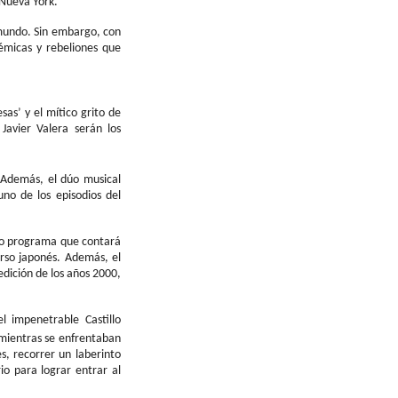
Nueva York.
 mundo. Sin embargo, con
lémicas y rebeliones que
sas
’ y el mítico grito de
avier Valera serán los
 Además, el dúo musical
no de los episodios del
ico programa que contará
rso japonés. Además, el
dición de los años 2000,
l impenetrable Castillo
 mientras se enfrentaban
s, recorrer un laberinto
o para lograr entrar al