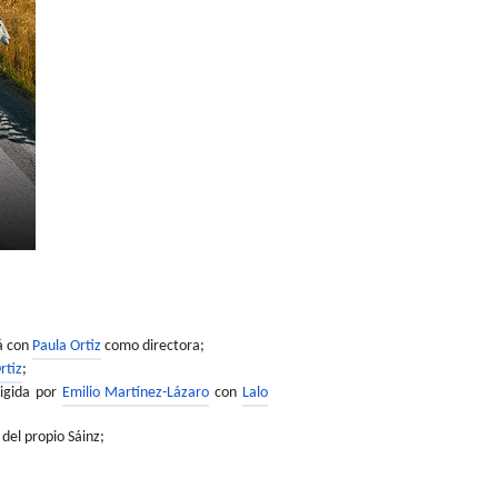
á con
Paula Ortiz
como directora;
rtiz
;
rigida por
Emilio Martínez-Lázaro
con
Lalo
 del propio
Sáinz
;