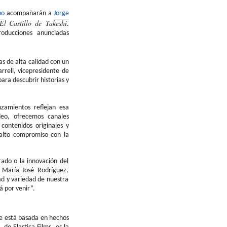
no
acompañarán a
Jorge
El Castillo de
Takeshi
.
oducciones anunciadas
as de alta calidad con un
arrell
, vicepresidente de
ara descubrir historias y
zamientos reflejan esa
eo, ofrecemos canales
contenidos originales y
alto compromiso con la
rado o la innovación del
o María José Rodríguez,
ad y variedad de nuestra
 por venir”.
ue está basada en hechos