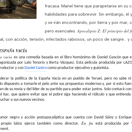
fracasa.
Manel
tiene que parapetarse en su ca
habilidades para sobrevivir. Sin embargo, él 
y se irán encontrando, por tierra y por mar
Apocalipsis Z: El principio del 
pero esenciales.
al, con acción, tensión, infectados rabiosos, un poco de sangre… 
ESPAÑA VACÍA
ña vacía
es una comedia basada en el libro homónimo de Daniel Gascón que est
agonizada por Lalo Tenorio y Berta Vázquez. Esta película producida por
LAZ
oductor y con
Daniel
Castro
como productor ejecutivo y guionista.
derar la política de la España Vacía en un pueblo de Teruel, pero no sabe n
lo dispuesto a tomarle el pelo ante sus propuestas modernas y, por si esto fue
plan de su novia y del líder de su partido para poder estar juntos. Solo contará co
l bar, que quiere evitar que el pobre siga haciendo el ridículo y que entienda 
uchar a sus nuevos vecinos.
humor negro y acción
postapocalíptica
que cuenta con David
Sáinz
y Enriqu
En
fin
l propio
Sáinz
ejerce también como director.
está producida por V
nment
.