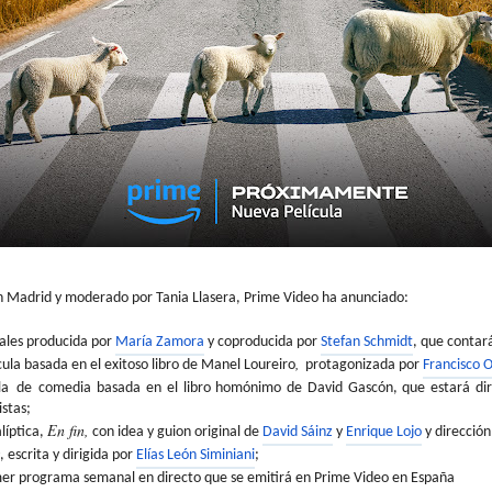
en Madrid y moderado por Tania
Llasera
, Prime Video ha anunciado:
eales producida por
María Zamora
y coproducida por
Stefan Schmidt
, que contar
,
cula basada en el exitoso libro de
Manel
Loureiro
protagonizada por
Francisco O
la
de
comedia basada en el libro homónimo de David Gascón, que estará di
stas;
En fin,
líptica
,
con idea y guion original de
David
Sáinz
y
Enrique
Lojo
y dirección
, escrita y dirigida por
Elías León
Siminiani
;
mer programa semanal en directo que se emitirá en Prime Video en España