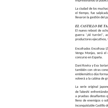
impresionando al público
La ciudad de los muchac
el tiempo, fue salpicad
llevaron la gestión del pa
EL CASTILLO DE TA
El nuevo
reboot
de ocho 
guerra ‘¡Al turrón!’,
productores ejecutivos, 
L
Encofrados
Encofrasa
(
Venga Monjas, será el 
concurso en España.
Dani Rovira y Eva Soria
también con otras cono
emblemático dúo formado
volverá a la cabina de 
La serie original japo
de
Takeshi
enfrentándos
a pruebas desafiantes q
lleno de enemigos o sob
inconquistable Castillo 