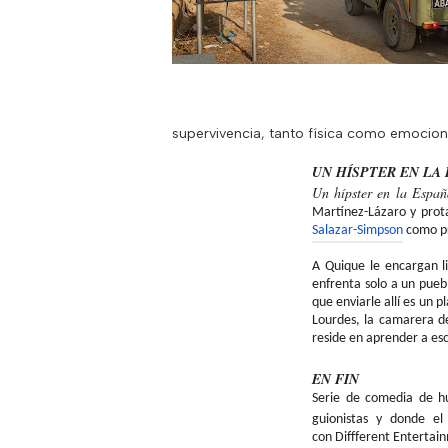
supervivencia, tanto física como emocion
UN HÍSPTER EN LA 
Un hípster en la Espa
Martínez-Lázaro y prot
Salazar-
Simpson
como pr
A
Quique le encargan li
enfrenta solo a un pueb
que enviarle allí es un 
Lourdes, la camarera de
reside en aprender a esc
EN FIN
Serie de comedia de 
guionistas y donde e
con
Diffferent
Entertai