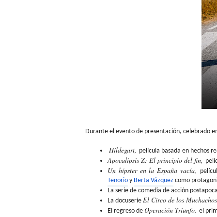
Durante el evento de presentación, celebrado 
Hildegart,
película basada en hechos r
Apocalipsis Z: El principio del fin,
pelí
Un hípster en la España vacía,
pelícu
Tenorio
y
Berta Vázquez
como protagoni
La serie de comedia de acción
postapoca
El Circo de los Muchachos
La
docuserie
Operación Triunfo,
El regreso de
el pri