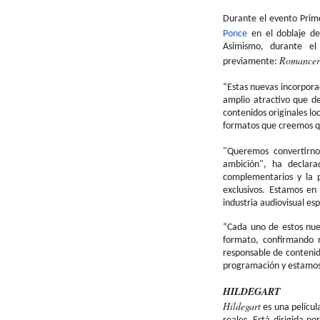
Durante el evento Pri
Ponce
en el doblaje de
Asimismo, durante el
Romancer
previamente:
“Estas nuevas incorporac
amplio atractivo que d
contenidos originales lo
formatos que creemos qu
"Queremos convertirno
ambición", ha declar
complementarios y la p
exclusivos. Estamos en
industria audiovisual es
“Cada uno de estos nuev
formato
, confirmando 
responsable de contenid
programación y estamos 
HILDEGART
Hildegart
es una películ