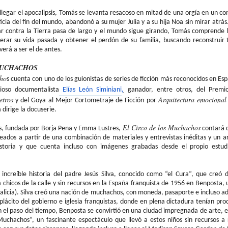
 llegar el apocalipsis, Tomás se levanta resacoso en mitad de una orgía en un c
cia del fin del mundo, abandonó a su mujer Julia y a su hija
Noa
sin mirar atrás
r contra la Tierra pasa de largo y el mundo sigue girando, Tomás comprende 
rar su vida pasada y obtener el perdón de su familia, buscando reconstruir t
erá a ser el de antes.
MUCHACHOS
cho
s cuenta con uno de los guionistas de series de ficción más reconocidos en Es
gioso documentalista
Elías León
Siminiani
,
ganador, entre otros, del Prem
tros
Arquitectura emocional
y del Goya al Mejor Cortometraje de Ficción por
 dirige la
docuserie
.
El Circo de los Muchachos
s, fundada por Borja Pena y Emma Lustres,
contará c
eados a partir de una combinación de materiales y entrevistas inéditas y un a
toria y que cuenta incluso con imágenes grabadas desde el propio estudi
 increíble historia del padre Jesús Silva, conocido como “el Cura”, que creó
chicos de la calle y sin recursos en la España franquista de 1956 en
Benposta
, 
alicia). Silva creó una nación de muchachos, con moneda, pasaporte e incluso 
eplácito del gobierno e iglesia franquistas, donde en plena dictadura tenían pr
on el paso del tiempo,
Benposta
se convirtió en una ciudad impregnada de arte, ed
Muchachos”, un fascinante espectáculo que llevó a estos niños sin recursos 